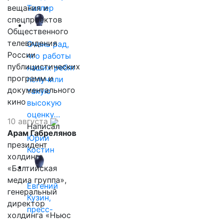
вещания и
Таллер
спецпроектов
Общественного
телевидения
Очень рад,
России
что работы
публицистических
наших ребят
программ и
получили
документального
такую
кино
высокую
оценку…
10 августа
Написал
Арам Габрелянов
Юрий
президент
Костин
холдинга
«Балтийская
медиа группа»,
Евгений
генеральный
Кузин,
директор
пресс-
холдинга «Ньюс