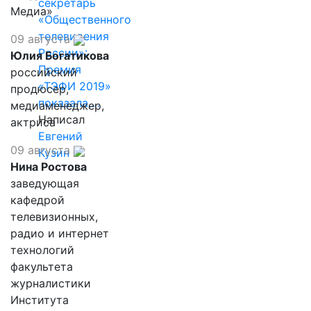
секретарь
Медиа»
«Общественного
телевидения
09 августа
России»:
Юлия Богатикова
Премия
российский
«ТЭФИ 2019»
продюсер,
показала,…
медиаменеджер,
Написал
актриса
Евгений
09 августа
Кузин
Нина Ростова
заведующая
кафедрой
телевизионных,
радио и интернет
технологий
факультета
журналистики
Института