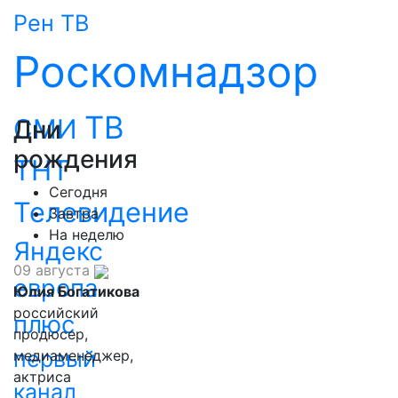
Рен ТВ
Роскомнадзор
ТВ
СМИ
Дни
рождения
ТНТ
Сегодня
Телевидение
Завтра
На неделю
Яндекс
09 августа
европа
Юлия Богатикова
российский
плюс
продюсер,
первый
медиаменеджер,
актриса
канал