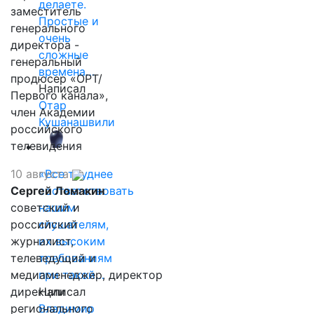
делаете.
заместитель
Простые и
генерального
очень
директора -
сложные
генеральный
времена…
продюсер «ОРТ/
Написал
Первого канала»,
Отар
член Академии
Кушанашвили
российского
телевидения
10 августа
«Все труднее
Сергей Ломакин
соответствовать
советский и
нашим
российский
слушателям,
журналист,
их высоким
телеведущий и
требованиям
медиаменеджер, директор
при такой…
дирекции
Написал
регионального
Владимир