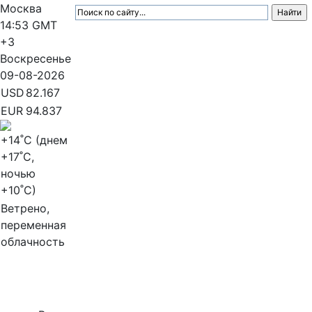
Москва
14:53
GMT
+3
Воскресенье
09-08-2026
USD
82.167
EUR
94.837
+14
˚C (днем
+17
˚C,
ночью
+10
˚C)
Ветрено,
переменная
облачность
МедиаПрофи