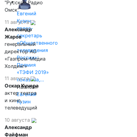
"Русское Радио
Омск"
Евгений
Кузин,
11 августа
пресс-
Александр
секретарь
Жаров
«Общественного
генеральный
телевидения
директор АО
России»:
«Газпром-Медиа
Премия
Холдинг»
«ТЭФИ 2019»
11 августа
показала,…
Оскар Кучера
Написал
актер театра
Евгений
и кино,
Кузин
телеведущий
10 августа
Александр
Файфман