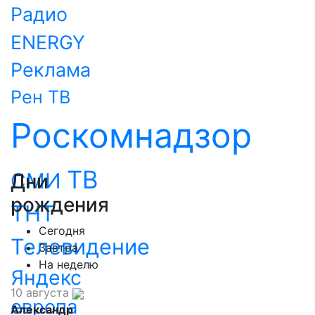
Радио
ENERGY
Реклама
Рен ТВ
Роскомнадзор
ТВ
СМИ
Дни
рождения
ТНТ
Сегодня
Телевидение
Завтра
На неделю
Яндекс
10 августа
европа
Александр