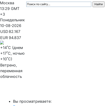
Москва
13:29
GMT
+3
Понедельник
10-08-2026
USD
82.167
EUR
94.837
+14
˚C (днем
+17
˚C, ночью
+10
˚C)
Ветрено,
переменная
облачность
МедиаПрофи
Вы просматриваете: