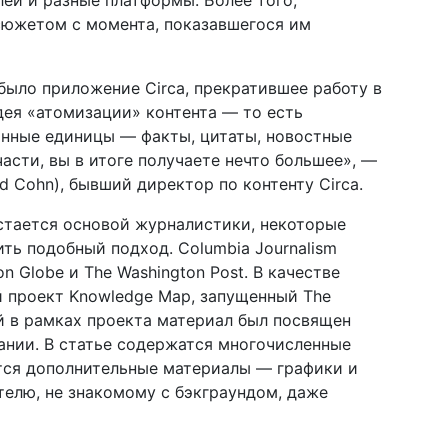
лей и разные платформы. Более того,
сюжетом с момента, показавшегося им
было приложение Circa, прекратившее работу в
дея «атомизации» контента — то есть
онные единицы — факты, цитаты, новостные
асти, вы в итоге получаете нечто большее», —
d Cohn), бывший директор по контенту Circa.
стается основой журналистики, некоторые
ть подобный подход. Columbia Journalism
on Globe и The Washington Post. В качестве
 проект Knowledge Map, запущенный The
й в рамках проекта материал был посвящен
ании. В статье содержатся многочисленные
ются дополнительные материалы — графики и
телю, не знакомому с бэкграундом, даже