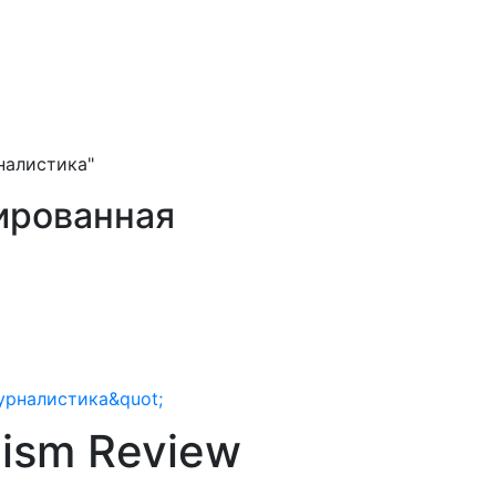
налистика"
рированная
lism Review