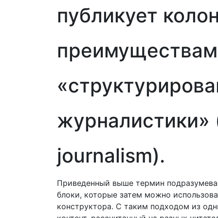
публикует коло
преимуществам
«структурирова
журналистики» (
journalism).
Приведенный выше термин подразумева
блоки, которые затем можно использова
конструктора. С таким подходом из од