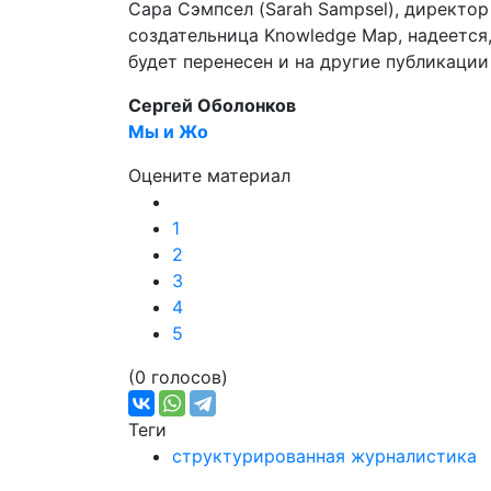
Сара Сэмпсел (Sarah Sampsel), директор
создательница Knowledge Map, надеется
будет перенесен и на другие публикации
Сергей Оболонков
Мы и Жо
Оцените материал
1
2
3
4
5
(0 голосов)
Теги
структурированная журналистика