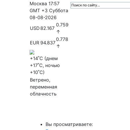
Москва
17:57
GMT +3
Суббота
08-08-2026
0.759
USD
82.167
↑
0.778
EUR
94.837
↑
+14
˚C (днем
+17
˚C, ночью
+10
˚C)
Ветрено,
переменная
облачность
МедиаПрофи
Главное
Медиарыно
Вы просматриваете: