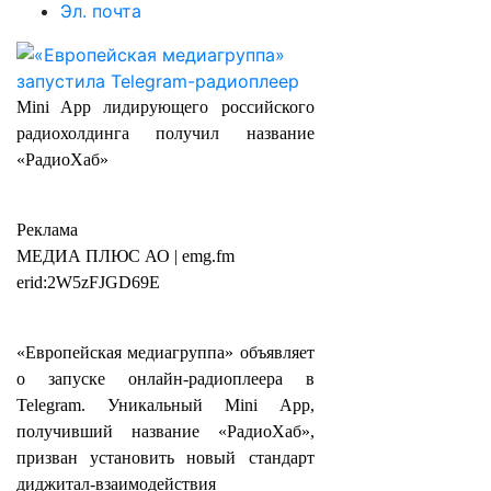
Эл. почта
Mini App лидирующего российского
радиохолдинга получил название
«РадиоХаб»
Реклама
МЕДИА ПЛЮС АО | emg.fm
erid:2W5zFJGD69E
«Европейская медиагруппа» объявляет
о запуске онлайн-радиоплеера в
Telegram. Уникальный Mini App,
получивший название «РадиоХаб»,
призван установить новый стандарт
диджитал-взаимодействия