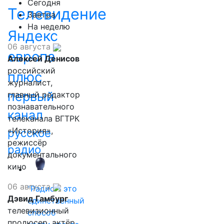
Сегодня
Телевидение
Завтра
На неделю
Яндекс
06 августа
европа
Алексей Денисов
российский
плюс
журналист,
первый
главный редактор
познавательного
канал
телеканала ВГТРК
«История»,
русское
режиссёр
радио
документального
кино
06 августа
"Радио - это
Дэвид Гамбург
единственный
телевизионный
способ
продюсер, актёр,