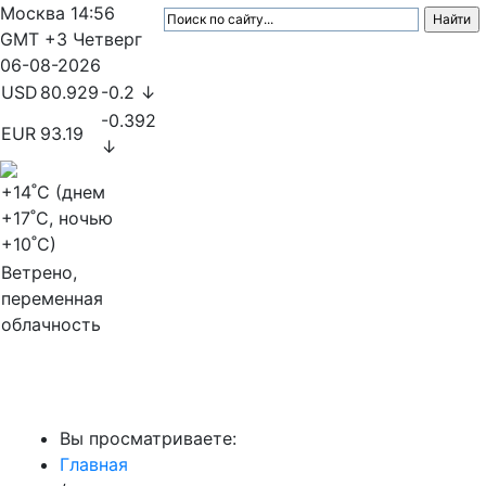
Москва
14:56
GMT +3
Четверг
06-08-2026
USD
80.929
-0.2 ↓
-0.392
EUR
93.19
↓
+14
˚C (днем
+17
˚C, ночью
+10
˚C)
Ветрено,
переменная
облачность
МедиаПрофи
Вы просматриваете:
Главная