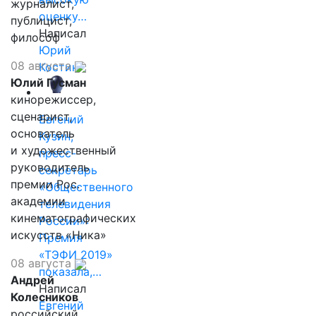
журналист,
оценку…
публицист,
Написал
философ
Юрий
08 августа
Костин
Юлий Гусман
кинорежиссер,
сценарист,
Евгений
основатель
Кузин,
и художественный
пресс-
руководитель
секретарь
премии Рос.
«Общественного
академии
телевидения
кинематографических
России»:
искусств «Ника»
Премия
«ТЭФИ 2019»
08 августа
показала,…
Андрей
Написал
Колесников
Евгений
российский