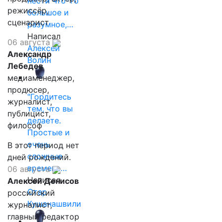
нести что-то
режиссёр,
большое и
сценарист
разумное,…
Написал
06 августа
Алексей
Александр
Волин
Лебедев
медиаменеджер,
продюсер,
"Гордитесь
журналист,
тем, что вы
публицист,
делаете.
философ
Простые и
очень
В этот период нет
сложные
дней рождений.
времена…
06 августа
Написал
Алексей Денисов
Отар
российский
Кушанашвили
журналист,
главный редактор