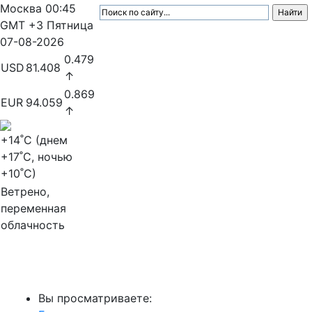
Москва
00:45
GMT +3
Пятница
07-08-2026
0.479
USD
81.408
↑
0.869
EUR
94.059
↑
+14
˚C (днем
+17
˚C, ночью
+10
˚C)
Ветрено,
переменная
облачность
МедиаПрофи
Вы просматриваете: