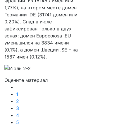
Франции .FR (51450 имен или
1,77%), на втором месте домен
Германии .DE (31741 домен или
0,20%). Спад в июле
зафиксирован только в двух
зонах: домен Евросоюза .EU
уменьшился на 3834 имени
(0,1%), а домен Швеции .SE – на
1587 имен (0,12%).
Оцените материал
1
2
3
4
5