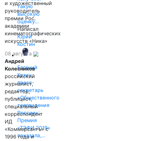
и художественный
такую
руководитель
высокую
премии Рос.
оценку…
академии
Написал
кинематографических
Юрий
искусств «Ника»
Костин
08 августа
Андрей
Евгений
Колесников
Кузин,
российский
пресс-
журналист,
секретарь
редактор,
«Общественного
публицист,
телевидения
специальный
России»:
корреспондент
Премия
ИД
«ТЭФИ 2019»
«Коммерсантъ» с
показала,…
1996 года и