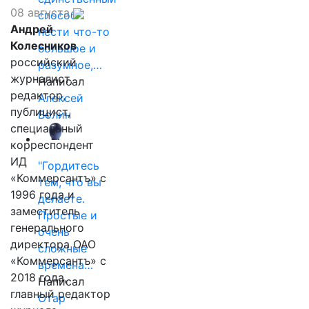
08 августа
способ
Андрей
нести что-то
Колесников
большое и
российский
разумное,…
журналист,
Написал
редактор,
Алексей
публицист,
Волин
специальный
корреспондент
ИД
"Гордитесь
«Коммерсантъ» с
тем, что вы
1996 года и
делаете.
заместитель
Простые и
генерального
очень
директора ОАО
сложные
«Коммерсантъ» с
времена…
2018 года,
Написал
главный редактор
Отар