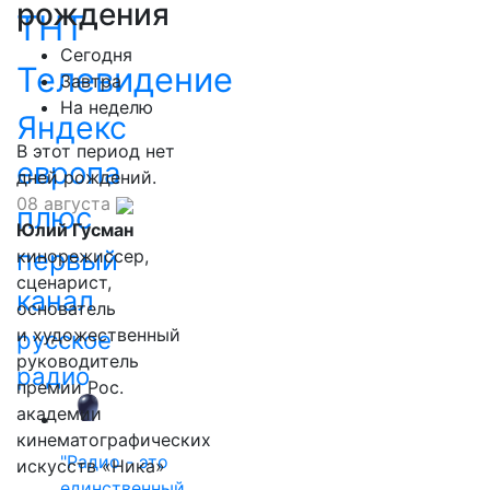
рождения
ТНТ
Сегодня
Телевидение
Завтра
На неделю
Яндекс
В этот период нет
европа
дней рождений.
08 августа
плюс
Юлий Гусман
первый
кинорежиссер,
сценарист,
канал
основатель
и художественный
русское
руководитель
радио
премии Рос.
академии
кинематографических
"Радио - это
искусств «Ника»
единственный