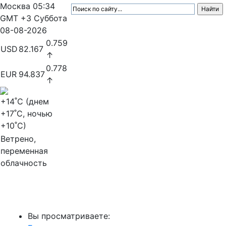
Москва
05:34
GMT +3
Суббота
08-08-2026
0.759
USD
82.167
↑
0.778
EUR
94.837
↑
+14
˚C (днем
+17
˚C, ночью
+10
˚C)
Ветрено,
переменная
облачность
МедиаПрофи
Вы просматриваете: