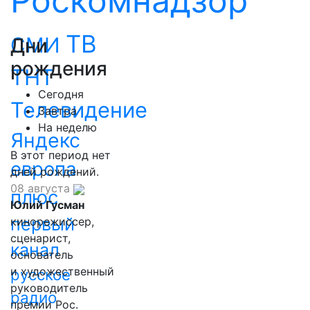
Роскомнадзор
ТВ
СМИ
Дни
рождения
ТНТ
Сегодня
Телевидение
Завтра
На неделю
Яндекс
В этот период нет
европа
дней рождений.
08 августа
плюс
Юлий Гусман
первый
кинорежиссер,
сценарист,
канал
основатель
и художественный
русское
руководитель
радио
премии Рос.