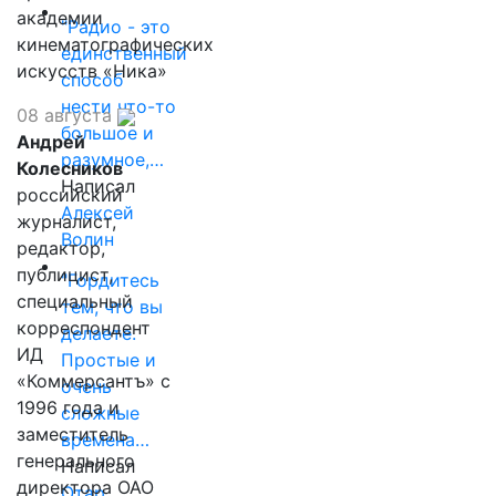
академии
"Радио - это
кинематографических
единственный
искусств «Ника»
способ
нести что-то
08 августа
большое и
Андрей
разумное,…
Колесников
Написал
российский
Алексей
журналист,
Волин
редактор,
публицист,
"Гордитесь
специальный
тем, что вы
корреспондент
делаете.
ИД
Простые и
«Коммерсантъ» с
очень
1996 года и
сложные
заместитель
времена…
генерального
Написал
директора ОАО
Отар