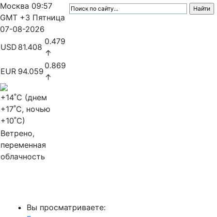
Москва
09:57
GMT +3
Пятница
07-08-2026
0.479
USD
81.408
↑
0.869
EUR
94.059
↑
+14
˚C (днем
+17
˚C, ночью
+10
˚C)
Ветрено,
переменная
облачность
МедиаПрофи
Вы просматриваете: