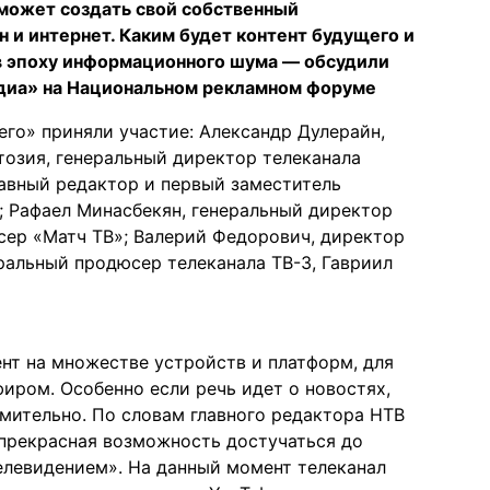
может создать свой собственный
 и интернет. Каким будет контент будущего и
в эпоху информационного шума — обсудили
диа» на Национальном рекламном форуме
его» приняли участие: Александр Дулерайн,
озия, генеральный директор телеканала
лавный редактор и первый заместитель
; Рафаел Минасбекян, генеральный директор
сер «Матч ТВ»; Валерий Федорович, директор
еральный продюсер телеканала ТВ-3, Гавриил
ент на множестве устройств и платформ, для
иром. Особенно если речь идет о новостях,
мительно. По словам главного редактора НТВ
прекрасная возможность достучаться до
телевидением». На данный момент телеканал