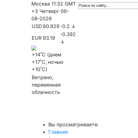
Москва
11:32
GMT
+3
Четверг
06-
08-2026
USD
80.929
-0.2 ↓
-0.392
EUR
93.19
↓
+14
˚C (днем
+17
˚C, ночью
+10
˚C)
Ветрено,
переменная
облачность
МедиаПрофи
Главное
Медиарыно
Вы просматриваете:
Главная