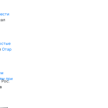
нести
сал
ростые
л
Отар
им
ям при
 Рос.
в