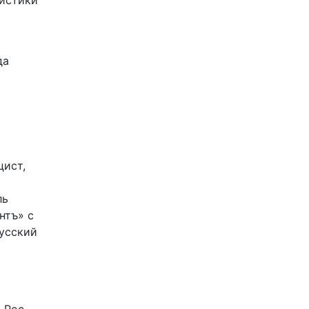
листики
да
цист,
ль
нтъ» с
Русский