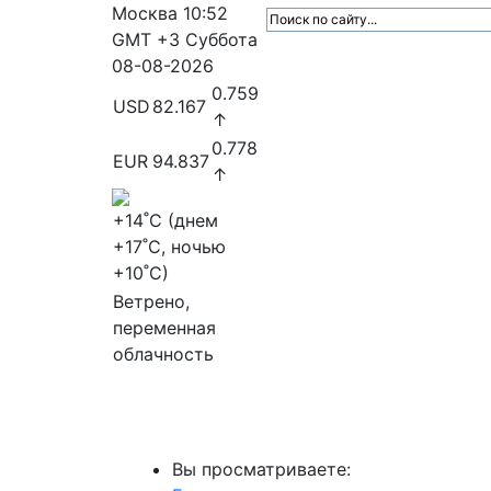
Москва
10:52
GMT +3
Суббота
08-08-2026
0.759
USD
82.167
↑
0.778
EUR
94.837
↑
+14
˚C (днем
+17
˚C, ночью
+10
˚C)
Ветрено,
переменная
облачность
МедиаПрофи
Главное
Медиарыно
Вы просматриваете: