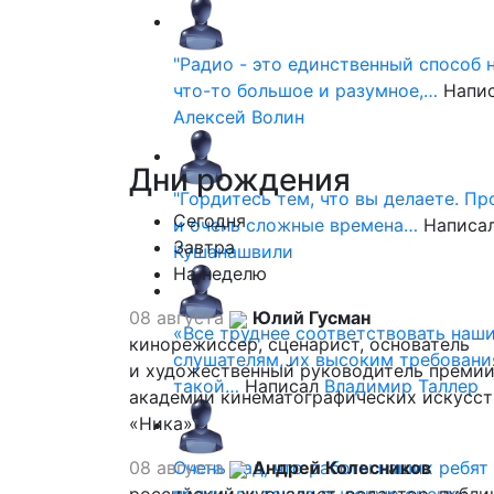
"Радио - это единственный способ 
что-то большое и разумное,…
Напи
Алексей Волин
Дни
рождения
"Гордитесь тем, что вы делаете. П
Сегодня
и очень сложные времена…
Написа
Завтра
Кушанашвили
На неделю
08 августа
Юлий Гусман
«Все труднее соответствовать наш
кинорежиссер, сценарист, основатель
слушателям, их высоким требовани
и художественный руководитель премии
такой…
Написал
Владимир Таллер
академии кинематографических искусст
«Ника»
08 августа
Очень рад, что работы наших ребят
Андрей Колесников