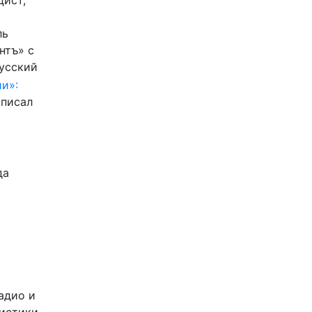
цист,
ль
нтъ» с
Русский
и»:
писал
да
адио и