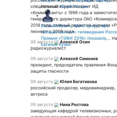
российский журналист, редактор, публи
получили такую высокую оценку…
специальный корреспондент ИД
Написал
Юрий Костин
«Коммерсантъ» с 1996 года и заместите
генерального директора ОАО «Коммерса
2018 года, главный редактор журнала «
Евгений Кузин, пресс-секретарь
пионер» с 2008 года
«Общественного телевидения Росси
Премия «ТЭФИ 2019» показала,…
На
08 августа
Алексей Осин
Евгений Кузин
радиожурналист
08 августа
Алексей Симонов
президент, председатель правления Фон
защиты гласности
09 августа
Юлия Богатикова
российский продюсер, медиаменеджер,
актриса
09 августа
Нина Ростова
заведующая кафедрой телевизионных, р