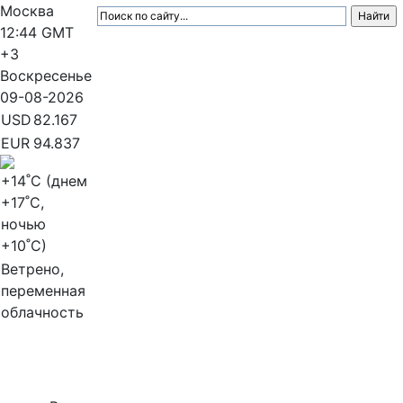
Москва
12:44
GMT
+3
Воскресенье
09-08-2026
USD
82.167
EUR
94.837
+14
˚C (днем
+17
˚C,
ночью
+10
˚C)
Ветрено,
переменная
облачность
МедиаПрофи