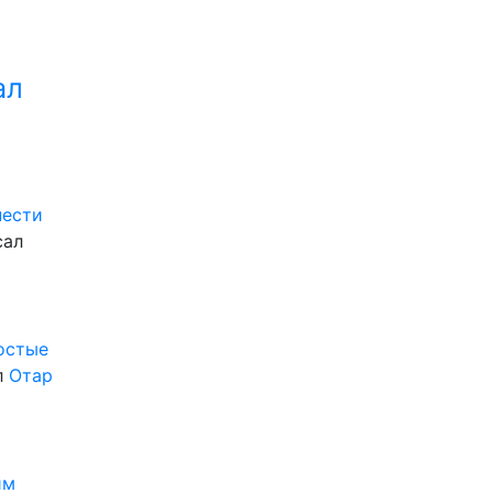
ал
нести
сал
ростые
л
Отар
им