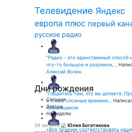
Телевидение
Яндекс
европа плюс
первый кан
русское радио
"Радио - это единственный способ 
что-то большое и разумное,…
Напи
Алексей Волин
Дни
рождения
"Гордитесь тем, что вы делаете. П
Сегодня
и очень сложные времена…
Написа
Завтра
Кушанашвили
На неделю
09 августа
Юлия Богатикова
«Все труднее соответствовать наш