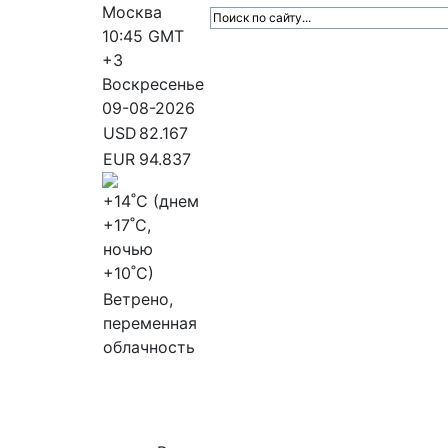
Москва
10:45
GMT
+3
Воскресенье
09-08-2026
USD
82.167
EUR
94.837
+14
˚C (днем
+17
˚C,
ночью
+10
˚C)
Ветрено,
переменная
облачность
МедиаПрофи
Главное
Медиарыно