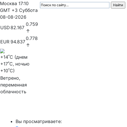
Москва
17:10
GMT +3
Суббота
08-08-2026
0.759
USD
82.167
↑
0.778
EUR
94.837
↑
+14
˚C (днем
+17
˚C, ночью
+10
˚C)
Ветрено,
переменная
облачность
МедиаПрофи
Вы просматриваете: