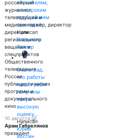
российский
слушателям,
журналист,
их высоким
телеведущий и
требованиям
медиаменеджер, директор
при такой…
дирекции
Написал
регионального
Владимир
вещания и
Таллер
спецпроектов
Общественного
телевидения
Очень рад,
России
что работы
публицистических
наших ребят
программ и
получили
документального
такую
кино
высокую
оценку…
10 августа
Написал
Арам Габрелянов
Юрий
президент
Костин