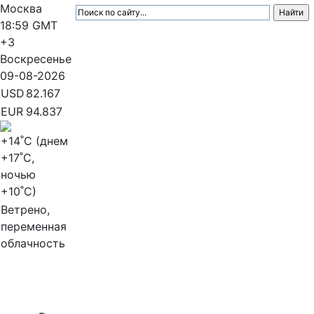
Москва
18:59
GMT
+3
Воскресенье
09-08-2026
USD
82.167
EUR
94.837
+14
˚C (днем
+17
˚C,
ночью
+10
˚C)
Ветрено,
переменная
облачность
МедиаПрофи