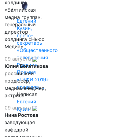
холдинга
«Балтийская
медиа группа»,
Евгений
генеральный
Кузин,
директор
пресс-
холдинга «Ньюс
секретарь
Медиа»
«Общественного
телевидения
09 августа
России»:
Юлия Богатикова
Премия
российский
«ТЭФИ 2019»
продюсер,
показала,…
медиаменеджер,
Написал
актриса
Евгений
09 августа
Кузин
Нина Ростова
заведующая
кафедрой