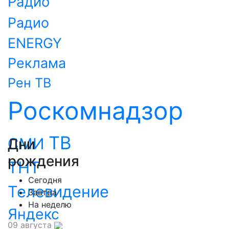
Радио
Радио
ENERGY
Реклама
Рен ТВ
Роскомнадзор
ТВ
СМИ
Дни
рождения
ТНТ
Сегодня
Телевидение
Завтра
На неделю
Яндекс
09 августа