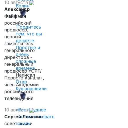
10 августа
Волин
Александр
Файфман
российский
"Гордитесь
продюсер,
тем, что вы
первый
делаете.
заместитель
Простые и
генерального
очень
директора -
сложные
генеральный
времена…
продюсер «ОРТ/
Написал
Первого канала»,
Отар
член Академии
Кушанашвили
российского
телевидения
10 августа
«Все труднее
Сергей Ломакин
соответствовать
советский и
нашим