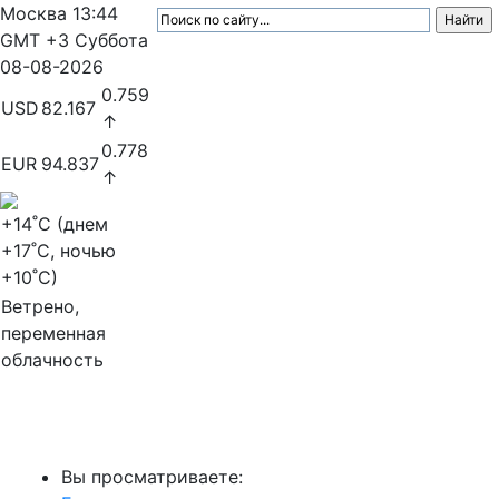
Москва
13:44
GMT +3
Суббота
08-08-2026
0.759
USD
82.167
↑
0.778
EUR
94.837
↑
+14
˚C (днем
+17
˚C, ночью
+10
˚C)
Ветрено,
переменная
облачность
МедиаПрофи
Вы просматриваете: