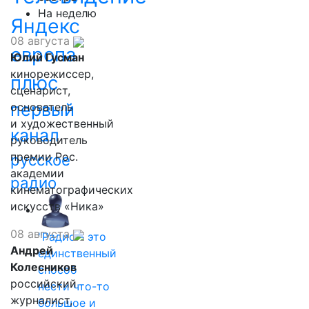
На неделю
Яндекс
08 августа
европа
Юлий Гусман
кинорежиссер,
плюс
сценарист,
первый
основатель
и художественный
канал
руководитель
премии Рос.
русское
академии
радио
кинематографических
искусств «Ника»
08 августа
"Радио - это
Андрей
единственный
Колесников
способ
российский
нести что-то
журналист,
большое и