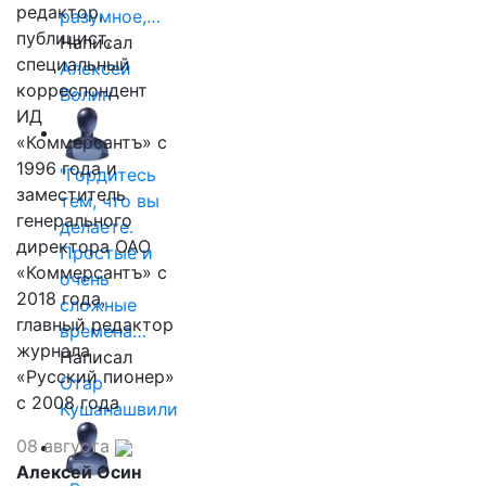
редактор,
разумное,…
публицист,
Написал
специальный
Алексей
корреспондент
Волин
ИД
«Коммерсантъ» с
1996 года и
"Гордитесь
заместитель
тем, что вы
генерального
делаете.
директора ОАО
Простые и
«Коммерсантъ» с
очень
2018 года,
сложные
главный редактор
времена…
журнала
Написал
«Русский пионер»
Отар
с 2008 года
Кушанашвили
08 августа
Алексей Осин