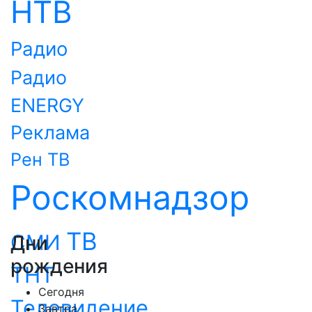
НТВ
Радио
Радио
ENERGY
Реклама
Рен ТВ
Роскомнадзор
ТВ
СМИ
Дни
рождения
ТНТ
Сегодня
Телевидение
Завтра