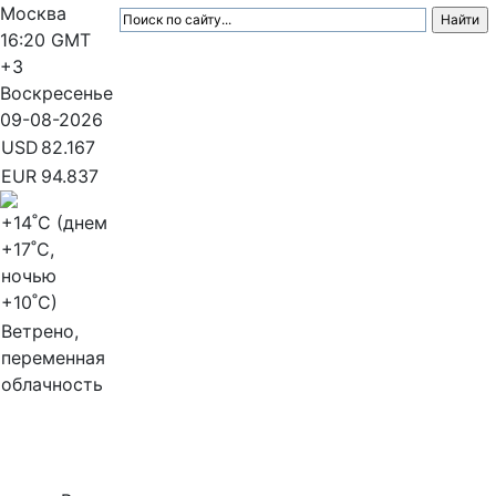
Москва
16:20
GMT
+3
Воскресенье
09-08-2026
USD
82.167
EUR
94.837
+14
˚C (днем
+17
˚C,
ночью
+10
˚C)
Ветрено,
переменная
облачность
МедиаПрофи