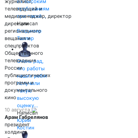
журналист,
их высоким
телеведущий и
требованиям
медиаменеджер, директор
при такой…
дирекции
Написал
регионального
Владимир
вещания и
Таллер
спецпроектов
Общественного
телевидения
Очень рад,
России
что работы
публицистических
наших ребят
программ и
получили
документального
такую
кино
высокую
оценку…
10 августа
Написал
Арам Габрелянов
Юрий
президент
Костин
холдинга