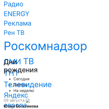
Радио
ENERGY
Реклама
Рен ТВ
Роскомнадзор
ТВ
СМИ
Дни
рождения
ТНТ
Сегодня
Телевидение
Завтра
На неделю
Яндекс
09 августа
европа
Юлия Богатикова