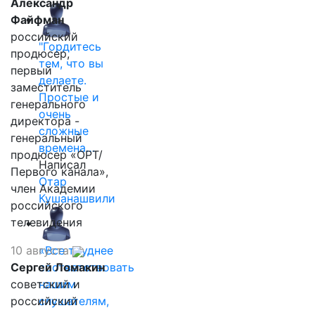
Александр
Файфман
российский
"Гордитесь
продюсер,
тем, что вы
первый
делаете.
заместитель
Простые и
генерального
очень
директора -
сложные
генеральный
времена…
продюсер «ОРТ/
Написал
Первого канала»,
Отар
член Академии
Кушанашвили
российского
телевидения
10 августа
«Все труднее
Сергей Ломакин
соответствовать
советский и
нашим
российский
слушателям,