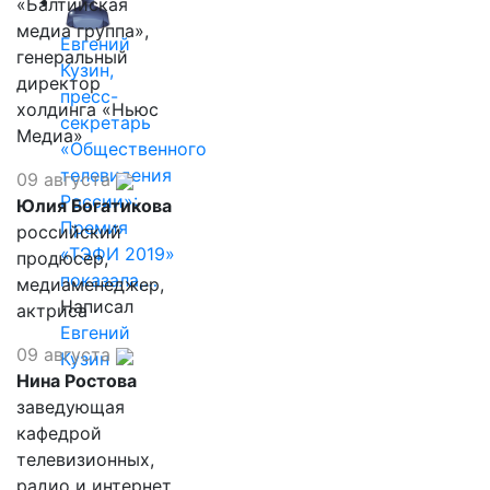
«Балтийская
медиа группа»,
Евгений
генеральный
Кузин,
директор
пресс-
холдинга «Ньюс
секретарь
Медиа»
«Общественного
телевидения
09 августа
России»:
Юлия Богатикова
Премия
российский
«ТЭФИ 2019»
продюсер,
показала,…
медиаменеджер,
Написал
актриса
Евгений
09 августа
Кузин
Нина Ростова
заведующая
кафедрой
телевизионных,
радио и интернет