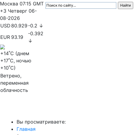
Москва
07:15
GMT
+3
Четверг
06-
08-2026
USD
80.929
-0.2 ↓
-0.392
EUR
93.19
↓
+14
˚C (днем
+17
˚C, ночью
+10
˚C)
Ветрено,
переменная
облачность
МедиаПрофи
Вы просматриваете:
Главная