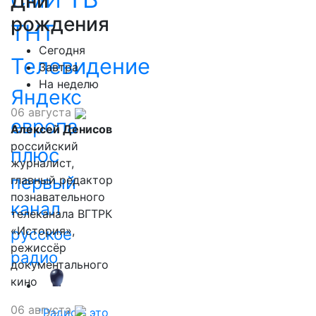
СМИ
Дни
рождения
ТНТ
Сегодня
Телевидение
Завтра
На неделю
Яндекс
06 августа
европа
Алексей Денисов
российский
плюс
журналист,
первый
главный редактор
познавательного
канал
телеканала ВГТРК
«История»,
русское
режиссёр
радио
документального
кино
06 августа
"Радио - это