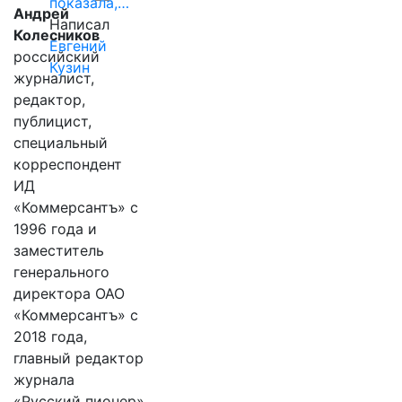
показала,…
Андрей
Написал
Колесников
Евгений
российский
Кузин
журналист,
редактор,
публицист,
специальный
корреспондент
ИД
«Коммерсантъ» с
1996 года и
заместитель
генерального
директора ОАО
«Коммерсантъ» с
2018 года,
главный редактор
журнала
«Русский пионер»