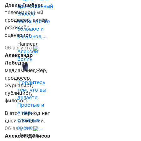
Дэвид Гамбург
единственный
телевизионный
способ
продюсер, актёр,
нести что-то
режиссёр,
большое и
сценарист
разумное,…
Написал
06 августа
Алексей
Александр
Волин
Лебедев
медиаменеджер,
продюсер,
"Гордитесь
журналист,
тем, что вы
публицист,
делаете.
философ
Простые и
очень
В этот период нет
сложные
дней рождений.
времена…
06 августа
Написал
Алексей Денисов