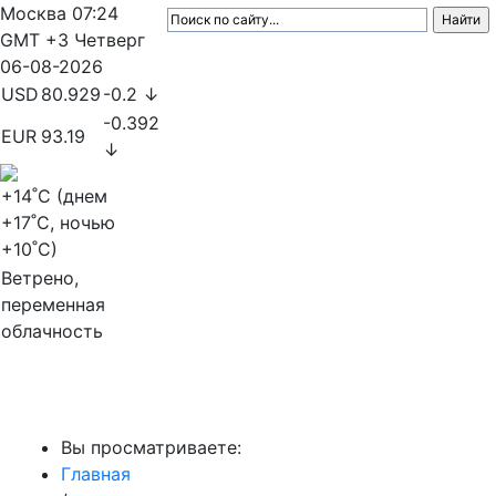
Москва
07:24
GMT +3
Четверг
06-08-2026
USD
80.929
-0.2 ↓
-0.392
EUR
93.19
↓
+14
˚C (днем
+17
˚C, ночью
+10
˚C)
Ветрено,
переменная
облачность
МедиаПрофи
Вы просматриваете:
Главная