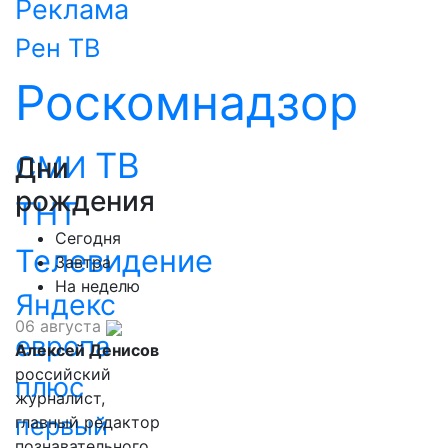
Реклама
Рен ТВ
Роскомнадзор
ТВ
СМИ
Дни
рождения
ТНТ
Сегодня
Телевидение
Завтра
На неделю
Яндекс
06 августа
европа
Алексей Денисов
российский
плюс
журналист,
первый
главный редактор
познавательного