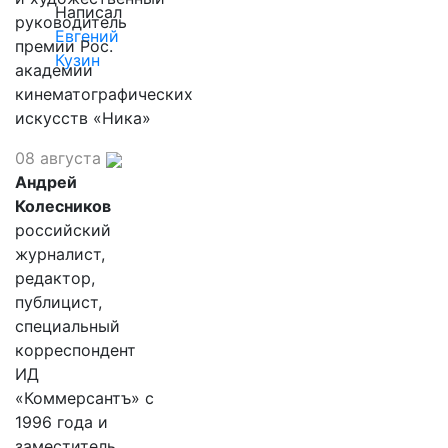
Написал
руководитель
Евгений
премии Рос.
Кузин
академии
кинематографических
искусств «Ника»
08 августа
Андрей
Колесников
российский
журналист,
редактор,
публицист,
специальный
корреспондент
ИД
«Коммерсантъ» с
1996 года и
заместитель