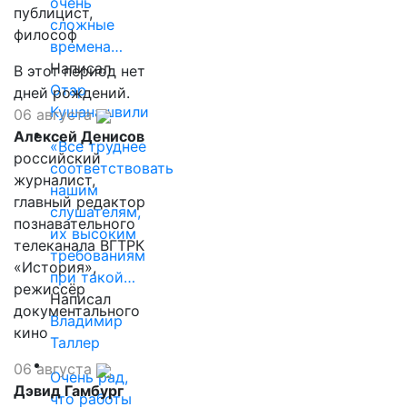
очень
публицист,
сложные
философ
времена…
Написал
В этот период нет
Отар
дней рождений.
Кушанашвили
06 августа
Алексей Денисов
«Все труднее
российский
соответствовать
журналист,
нашим
главный редактор
слушателям,
познавательного
их высоким
телеканала ВГТРК
требованиям
«История»,
при такой…
режиссёр
Написал
документального
Владимир
кино
Таллер
06 августа
Очень рад,
Дэвид Гамбург
что работы