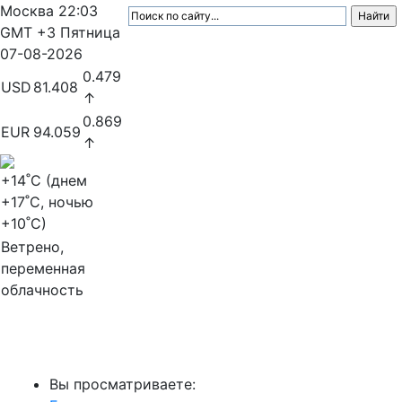
Москва
22:03
GMT +3
Пятница
07-08-2026
0.479
USD
81.408
↑
0.869
EUR
94.059
↑
+14
˚C (днем
+17
˚C, ночью
+10
˚C)
Ветрено,
переменная
облачность
МедиаПрофи
Вы просматриваете: