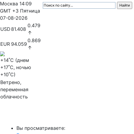
Москва
14:09
GMT +3
Пятница
07-08-2026
0.479
USD
81.408
↑
0.869
EUR
94.059
↑
+14
˚C (днем
+17
˚C, ночью
+10
˚C)
Ветрено,
переменная
облачность
МедиаПрофи
Вы просматриваете: