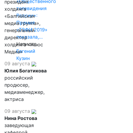
«Общественного
президент
телевидения
холдинга
России»:
«Балтийская
Премия
медиа группа»,
«ТЭФИ 2019»
генеральный
показала,…
директор
Написал
холдинга «Ньюс
Евгений
Медиа»
Кузин
09 августа
Юлия Богатикова
российский
продюсер,
медиаменеджер,
актриса
09 августа
Нина Ростова
заведующая
кафедрой