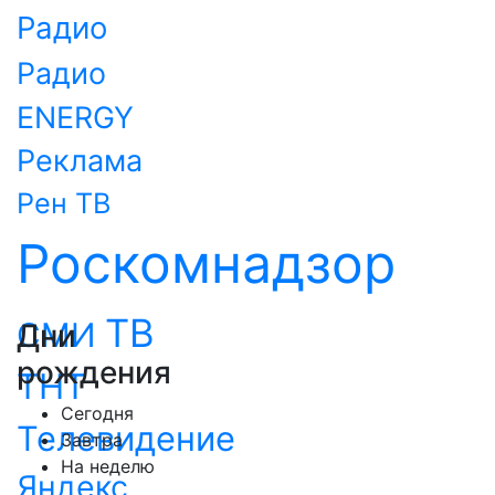
Радио
Радио
ENERGY
Реклама
Рен ТВ
Роскомнадзор
ТВ
СМИ
Дни
рождения
ТНТ
Сегодня
Телевидение
Завтра
На неделю
Яндекс