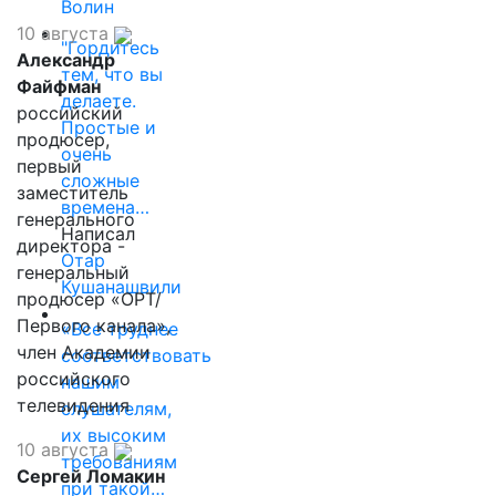
Волин
10 августа
"Гордитесь
Александр
тем, что вы
Файфман
делаете.
российский
Простые и
продюсер,
очень
первый
сложные
заместитель
времена…
генерального
Написал
директора -
Отар
генеральный
Кушанашвили
продюсер «ОРТ/
Первого канала»,
«Все труднее
член Академии
соответствовать
российского
нашим
телевидения
слушателям,
их высоким
10 августа
требованиям
Сергей Ломакин
при такой…