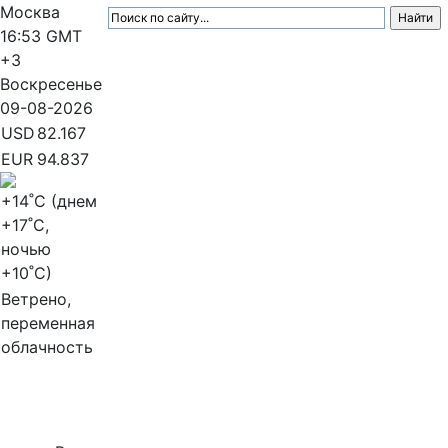
Москва
16:53
GMT
+3
Воскресенье
09-08-2026
USD
82.167
EUR
94.837
+14
˚C (днем
+17
˚C,
ночью
+10
˚C)
Ветрено,
переменная
облачность
МедиаПрофи