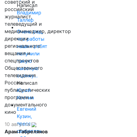
советский и
Написал
российский
Владимир
журналист,
Таллер
телеведущий и
медиаменеджер, директор
Очень рад,
дирекции
что работы
регионального
наших ребят
вещания и
получили
спецпроектов
такую
Общественного
высокую
телевидения
оценку…
России
Написал
публицистических
Юрий
программ и
Костин
документального
Евгений
кино
Кузин,
пресс-
10 августа
секретарь
Арам Габрелянов