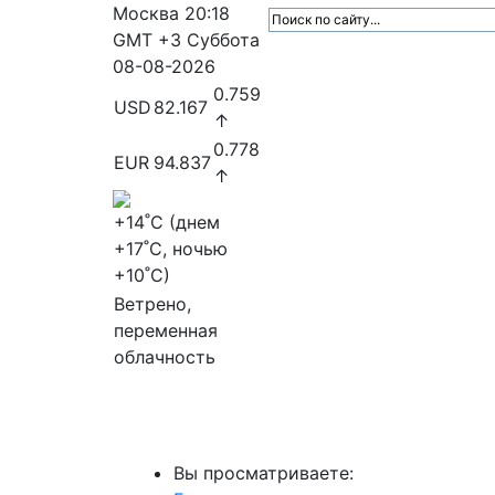
Москва
20:18
GMT +3
Суббота
08-08-2026
0.759
USD
82.167
↑
0.778
EUR
94.837
↑
+14
˚C (днем
+17
˚C, ночью
+10
˚C)
Ветрено,
переменная
облачность
МедиаПрофи
Главное
Медиарыно
Вы просматриваете: