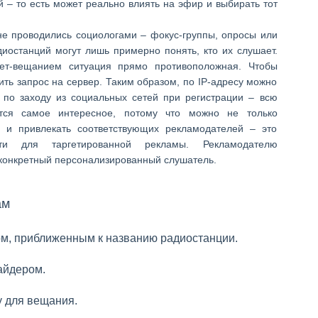
 – то есть может реально влиять на эфир и выбирать тот
не проводились социологами – фокус-группы, опросы или
диостанций могут лишь примерно понять, кто их слушает.
нет-вещанием ситуация прямо противоположная. Чтобы
ить запрос на сервер. Таким образом, по IP-адресу можно
 по заходу из социальных сетей при регистрации – всю
ся самое интересное, потому что можно не только
о и привлекать соответствующих рекламодателей – это
сти для таргетированной рекламы. Рекламодателю
 конкретный персонализированный слушатель.
гам
ом, приближенным к названию радиостанции.
вайдером.
у для вещания.