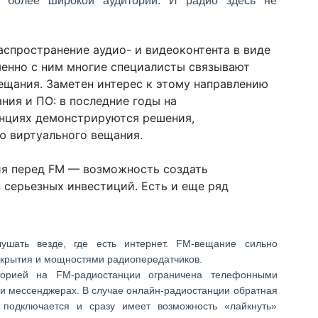
 более широкой аудитории. И радио здесь не
спространение аудио- и видеоконтента в виде
менно с ним многие специалисты связывают
ещания. Заметен интерес к этому направлению
ния и ПО: в последние годы на
нциях демонстрируются решения,
ю виртуального вещания.
я перед FM — возможность создать
 серьезных инвестиций. Есть и еще ряд
ушать везде, где есть интернет. FM-вещание сильно
окрытия и мощностями радиопередатчиков.
торией на FM-радиостанции ограничена телефонными
 и мессенджерах. В случае онлайн-радиостанции обратная
 подключается и сразу имеет возможность «лайкнуть»