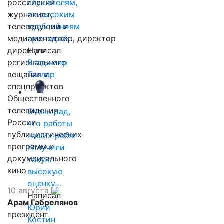
российский
слушателям,
журналист,
их высоким
телеведущий и
требованиям
медиаменеджер, директор
при такой…
дирекции
Написал
регионального
Владимир
вещания и
Таллер
спецпроектов
Общественного
телевидения
Очень рад,
России
что работы
публицистических
наших ребят
программ и
получили
документального
такую
кино
высокую
оценку…
10 августа
Написал
Арам Габрелянов
Юрий
президент
Костин