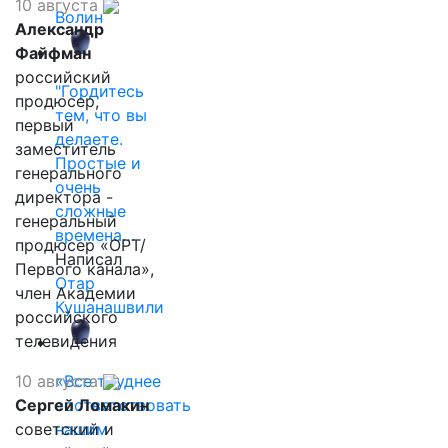
10 августа
Волин
Александр
Файфман
российский
"Гордитесь
продюсер,
тем, что вы
первый
делаете.
заместитель
Простые и
генерального
очень
директора -
сложные
генеральный
времена…
продюсер «ОРТ/
Написал
Первого канала»,
Отар
член Академии
Кушанашвили
российского
телевидения
10 августа
«Все труднее
Сергей Ломакин
соответствовать
советский и
нашим