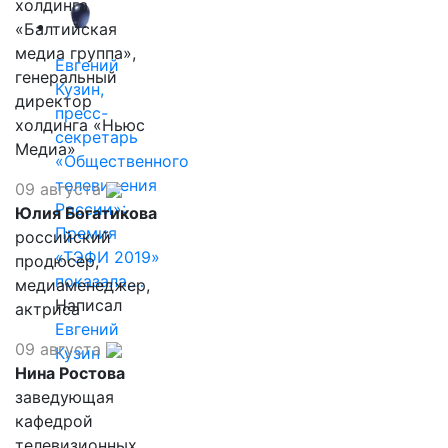
холдинга
«Балтийская
медиа группа»,
Евгений
генеральный
Кузин,
директор
пресс-
холдинга «Ньюс
секретарь
Медиа»
«Общественного
телевидения
09 августа
России»:
Юлия Богатикова
Премия
российский
«ТЭФИ 2019»
продюсер,
показала,…
медиаменеджер,
Написал
актриса
Евгений
09 августа
Кузин
Нина Ростова
заведующая
кафедрой
телевизионных,