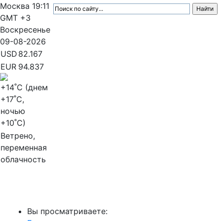
Москва
19:11
GMT +3
Воскресенье
09-08-2026
USD
82.167
EUR
94.837
+14
˚C (днем
+17
˚C,
ночью
+10
˚C)
Ветрено,
переменная
облачность
МедиаПрофи
Вы просматриваете: