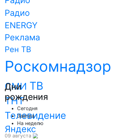
Радио
ENERGY
Реклама
Рен ТВ
Роскомнадзор
ТВ
СМИ
Дни
рождения
ТНТ
Сегодня
Телевидение
Завтра
На неделю
Яндекс
09 августа