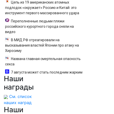
Цепь из 19 американских атомных
подлодок «окружает» Россию и Китай: это
инструмент первого массированного удара
Переполненные людьми пляжи
российского курортного города сняли на
видео
В МИД РФ отреагировали на
высказывания властей Японии про атаку на
Хиросиму
Названа главная смертельная опасность
секса
7 августа может стать последним жарким
Наши
днем этого лета в Москве - Новости на
Вести.ru
награды
См. список
наших наград
Наши