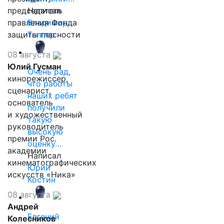
председатель
Написал
правления Фонда
Владимир
защиты гласности
Таллер
08 августа
Юлий Гусман
Очень рад,
кинорежиссер,
что работы
сценарист,
наших ребят
основатель
получили
и художественный
такую
руководитель
высокую
премии Рос.
оценку…
академии
Написал
кинематографических
Юрий
искусств «Ника»
Костин
08 августа
Андрей
Евгений
Колесников