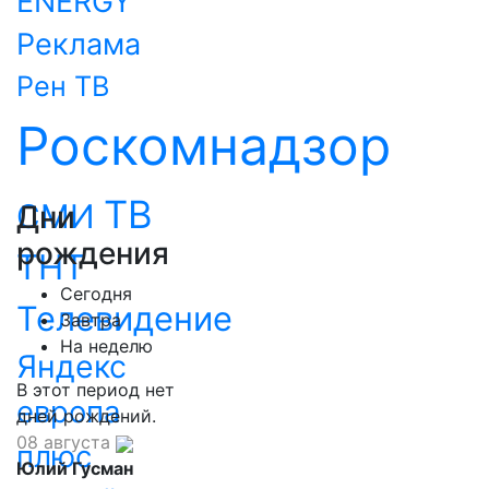
ENERGY
Реклама
Рен ТВ
Роскомнадзор
ТВ
СМИ
Дни
рождения
ТНТ
Сегодня
Телевидение
Завтра
На неделю
Яндекс
В этот период нет
европа
дней рождений.
08 августа
плюс
Юлий Гусман