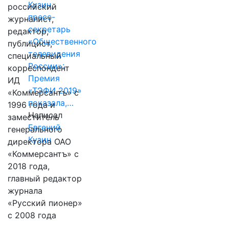
Кузин,
российский
пресс-
журналист,
секретарь
редактор,
«Общественного
публицист,
телевидения
специальный
России»:
корреспондент
Премия
ИД
«ТЭФИ 2019»
«Коммерсантъ» с
показала,…
1996 года и
Написал
заместитель
Евгений
генерального
Кузин
директора ОАО
«Коммерсантъ» с
2018 года,
главный редактор
журнала
«Русский пионер»
с 2008 года