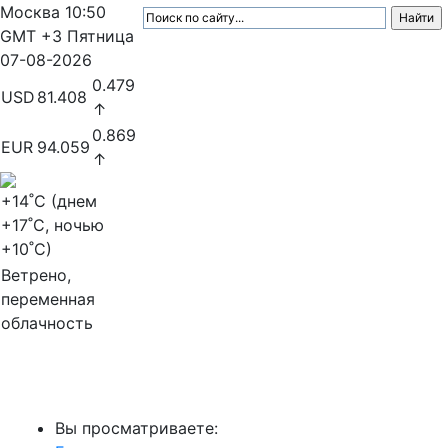
Москва
10:50
GMT +3
Пятница
07-08-2026
0.479
USD
81.408
↑
0.869
EUR
94.059
↑
+14
˚C (днем
+17
˚C, ночью
+10
˚C)
Ветрено,
переменная
облачность
МедиаПрофи
Вы просматриваете: