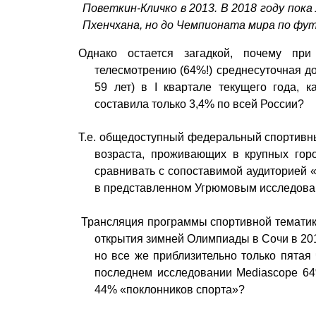
Поветкин-Кличко в 2013. В 2018 году пок
Пхенчхана, но до Чемпионата мира по фут
Однако остается загадкой, почему пр
телесмотрению (64%!) среднесуточная д
59 лет) в I квартале текущего года,
составила только 3,4% по всей России?
Т.е. общедоступный федеральный спортивн
возраста, проживающих в крупных гор
сравнивать с сопоставимой аудиторией «в
в представленном Угрюмовым исследован
Трансляция программы спортивной тематик
открытия зимней Олимпиады в Сочи в 201
но все же приблизительно только пятая 
последнем исследовании Mediascope 64
44% «поклонников спорта»?