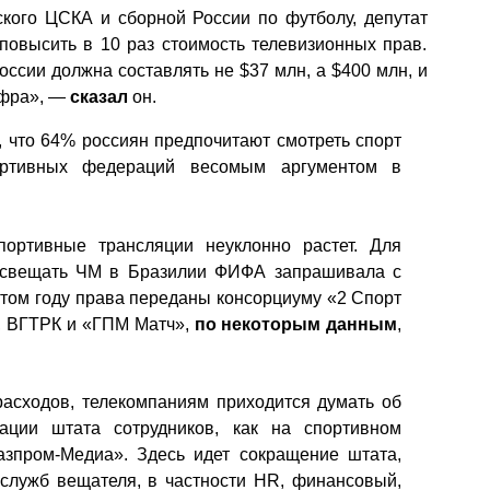
кого ЦСКА и сборной России по футболу, депутат
повысить в 10 раз стоимость телевизионных прав.
ссии должна составлять не $37 млн, а $400 млн, и
ифра», —
сказал
он.
 что 64% россиян предпочитают смотреть спорт
ортивных федераций весомым аргументом в
портивные трансляции неуклонно растет. Для
 освещать ЧМ в Бразилии ФИФА запрашивала с
этом году права переданы консорциуму «2 Спорт
, ВГТРК и «ГПМ Матч»,
по некоторым данным
,
 расходов, телекомпаниям приходится думать об
ации штата сотрудников, как на спортивном
азпром-Медиа». Здесь идет сокращение штата,
 служб вещателя, в частности HR, финансовый,