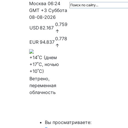
Москва
06:24
GMT +3
Суббота
08-08-2026
0.759
USD
82.167
↑
0.778
EUR
94.837
↑
+14
˚C (днем
+17
˚C, ночью
+10
˚C)
Ветрено,
переменная
облачность
МедиаПрофи
Главное
Медиарыно
Вы просматриваете: