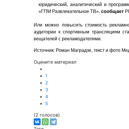
юридический, аналитический и програм
«ГПМ Развлекательное ТВ»,
сообщает
Р
Или можно повысить стоимость рекламн
аудитории к спортивным трансляциям ст
вещателей с рекламодателями.
Источник: Роман Маградзе, текст и фото
Мед
Оцените материал
1
2
3
4
5
(2 голосов)
Теги