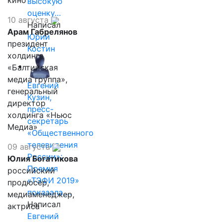
кино
высокую
оценку…
10 августа
Написал
Арам Габрелянов
Юрий
президент
Костин
холдинга
«Балтийская
медиа группа»,
Евгений
генеральный
Кузин,
директор
пресс-
холдинга «Ньюс
секретарь
Медиа»
«Общественного
телевидения
09 августа
России»:
Юлия Богатикова
Премия
российский
«ТЭФИ 2019»
продюсер,
показала,…
медиаменеджер,
Написал
актриса
Евгений