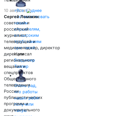
телевидения
10 августа
«Все труднее
Сергей Ломакин
соответствовать
советский и
нашим
российский
слушателям,
журналист,
их высоким
телеведущий и
требованиям
медиаменеджер, директор
при такой…
дирекции
Написал
регионального
Владимир
вещания и
Таллер
спецпроектов
Общественного
телевидения
Очень рад,
России
что работы
публицистических
наших ребят
программ и
получили
документального
такую