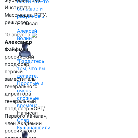
журналистики
нести что-то
Института
большое и
Массмедиа РГГУ,
разумное,…
режиссер.
Написал
Алексей
10 августа
Волин
Александр
Файфман
российский
"Гордитесь
продюсер,
тем, что вы
первый
делаете.
заместитель
Простые и
генерального
очень
директора -
сложные
генеральный
времена…
продюсер «ОРТ/
Написал
Первого канала»,
Отар
член Академии
Кушанашвили
российского