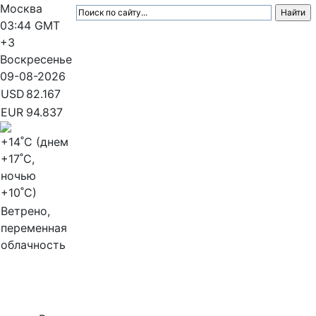
Москва
03:44
GMT
+3
Воскресенье
09-08-2026
USD
82.167
EUR
94.837
+14
˚C (днем
+17
˚C,
ночью
+10
˚C)
Ветрено,
переменная
облачность
МедиаПрофи