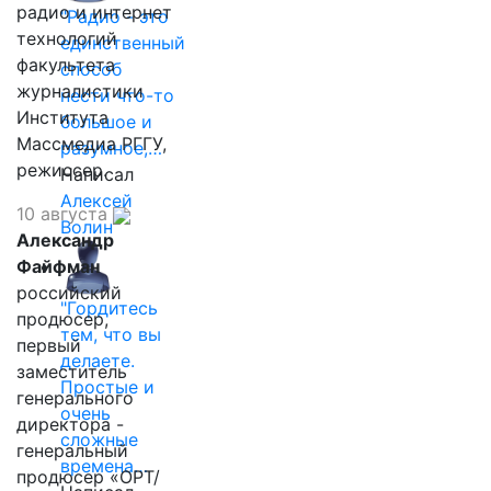
радио и интернет
"Радио - это
технологий
единственный
факультета
способ
журналистики
нести что-то
Института
большое и
Массмедиа РГГУ,
разумное,…
режиссер.
Написал
Алексей
10 августа
Волин
Александр
Файфман
российский
"Гордитесь
продюсер,
тем, что вы
первый
делаете.
заместитель
Простые и
генерального
очень
директора -
сложные
генеральный
времена…
продюсер «ОРТ/