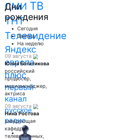
ТВ
СМИ
Дни
рождения
ТНТ
Сегодня
Телевидение
Завтра
На неделю
Яндекс
09 августа
европа
Юлия Богатикова
российский
плюс
продюсер,
первый
медиаменеджер,
актриса
канал
09 августа
русское
Нина Ростова
радио
заведующая
кафедрой
телевизионных,