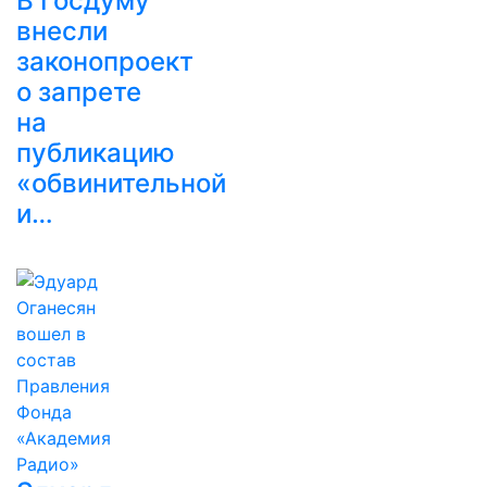
В Госдуму
внесли
законопроект
о запрете
на
публикацию
«обвинительной
и…