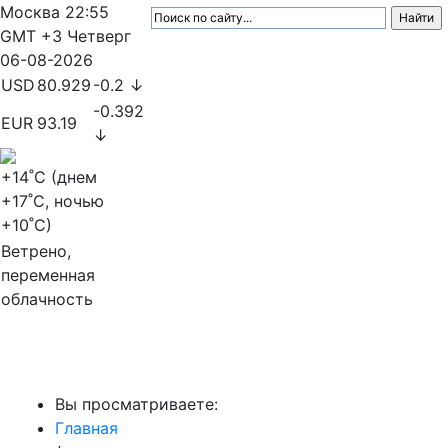
Москва
22:55
GMT +3
Четверг
06-08-2026
USD
80.929
-0.2 ↓
-0.392
EUR
93.19
↓
+14
˚C (днем
+17
˚C, ночью
+10
˚C)
Ветрено,
переменная
облачность
МедиаПрофи
Вы просматриваете:
Главная