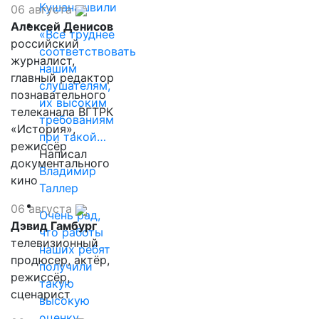
Кушанашвили
06 августа
Алексей Денисов
«Все труднее
российский
соответствовать
журналист,
нашим
главный редактор
слушателям,
познавательного
их высоким
телеканала ВГТРК
требованиям
«История»,
при такой…
режиссёр
Написал
документального
Владимир
кино
Таллер
06 августа
Очень рад,
Дэвид Гамбург
что работы
телевизионный
наших ребят
продюсер, актёр,
получили
режиссёр,
такую
сценарист
высокую
оценку…