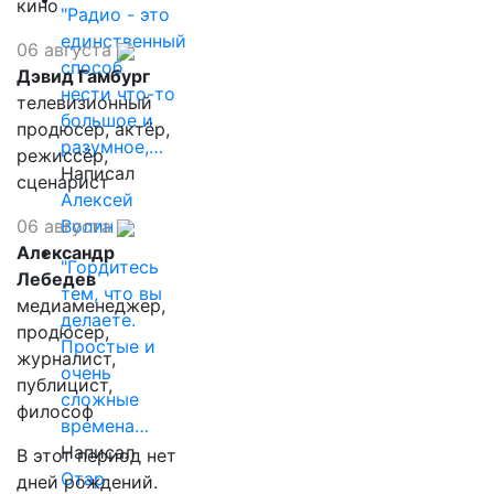
кино
"Радио - это
единственный
06 августа
способ
Дэвид Гамбург
нести что-то
телевизионный
большое и
продюсер, актёр,
разумное,…
режиссёр,
Написал
сценарист
Алексей
Волин
06 августа
Александр
"Гордитесь
Лебедев
тем, что вы
медиаменеджер,
делаете.
продюсер,
Простые и
журналист,
очень
публицист,
сложные
философ
времена…
Написал
В этот период нет
Отар
дней рождений.