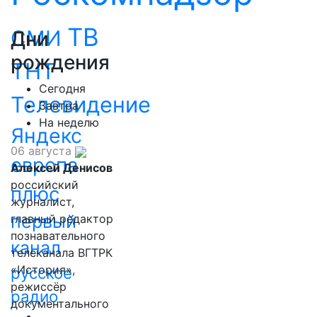
ТВ
СМИ
Дни
рождения
ТНТ
Сегодня
Телевидение
Завтра
На неделю
Яндекс
06 августа
европа
Алексей Денисов
российский
плюс
журналист,
первый
главный редактор
познавательного
канал
телеканала ВГТРК
«История»,
русское
режиссёр
радио
документального