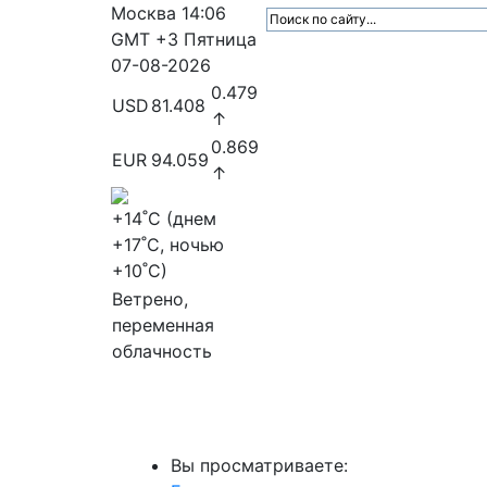
Москва
14:06
GMT +3
Пятница
07-08-2026
0.479
USD
81.408
↑
0.869
EUR
94.059
↑
+14
˚C (днем
+17
˚C, ночью
+10
˚C)
Ветрено,
переменная
облачность
МедиаПрофи
Главное
Медиарыно
Вы просматриваете: