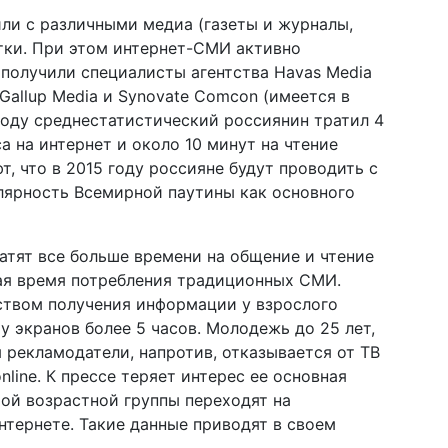
или с различными медиа (газеты и журналы,
сутки. При этом интернет-СМИ активно
получили специалисты агентства Havas Media
Gallup Media и Synovate Comcon (имеется в
оду среднестатистический россиянин тратил 4
аса на интернет и около 10 минут на чтение
т, что в 2015 году россияне будут проводить с
улярность Всемирной паутины как основного
атят все больше времени на общение и чтение
ая время потребления традиционных СМИ.
ством получения информации у взрослого
у экранов более 5 часов. Молодежь до 25 лет,
 рекламодатели, напротив, отказывается от ТВ
line. К прессе теряет интерес ее основная
той возрастной группы переходят на
тернете. Такие данные приводят в своем