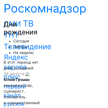
Роскомнадзор
ТВ
СМИ
Дни
рождения
ТНТ
Сегодня
Телевидение
Завтра
На неделю
Яндекс
В этот период нет
европа
дней рождений.
08 августа
плюс
Юлий Гусман
первый
кинорежиссер,
сценарист,
канал
основатель
и художественный
русское