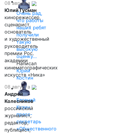
08 августа
Юлий Гусман
Очень рад,
кинорежиссер,
что работы
сценарист,
наших ребят
основатель
получили
и художественный
такую
руководитель
высокую
премии Рос.
оценку…
академии
Написал
кинематографических
Юрий
искусств «Ника»
Костин
08 августа
Андрей
Евгений
Колесников
Кузин,
российский
пресс-
журналист,
секретарь
редактор,
«Общественного
публицист,