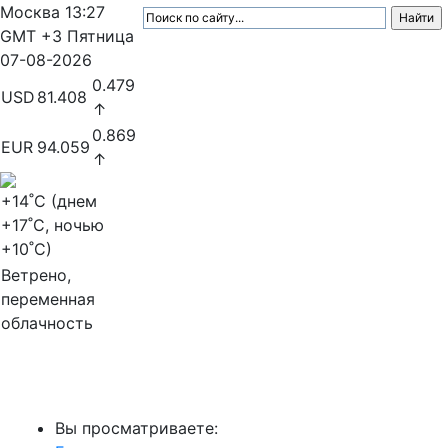
Москва
13:27
GMT +3
Пятница
07-08-2026
0.479
USD
81.408
↑
0.869
EUR
94.059
↑
+14
˚C (днем
+17
˚C, ночью
+10
˚C)
Ветрено,
переменная
облачность
МедиаПрофи
Вы просматриваете: