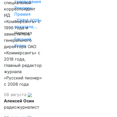
телевидения
специальный
России»:
корреспондент
Премия
ИД
«ТЭФИ 2019»
«Коммерсантъ» с
показала,…
1996 года и
Написал
заместитель
Евгений
генерального
Кузин
директора ОАО
«Коммерсантъ» с
2018 года,
главный редактор
журнала
«Русский пионер»
с 2008 года
08 августа
Алексей Осин
радиожурналист