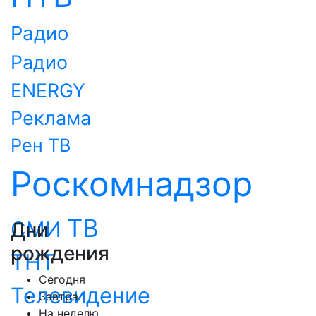
Радио
Радио
ENERGY
Реклама
Рен ТВ
Роскомнадзор
ТВ
СМИ
Дни
рождения
ТНТ
Сегодня
Телевидение
Завтра
На неделю