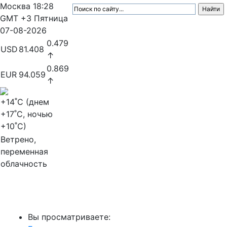
Москва
18:28
GMT +3
Пятница
07-08-2026
0.479
USD
81.408
↑
0.869
EUR
94.059
↑
+14
˚C (днем
+17
˚C, ночью
+10
˚C)
Ветрено,
переменная
облачность
МедиаПрофи
Вы просматриваете: