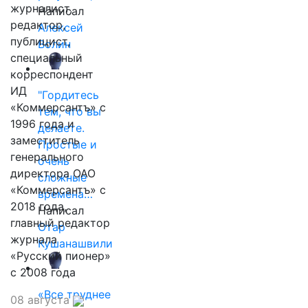
журналист,
Написал
редактор,
Алексей
публицист,
Волин
специальный
корреспондент
ИД
"Гордитесь
«Коммерсантъ» с
тем, что вы
1996 года и
делаете.
заместитель
Простые и
генерального
очень
директора ОАО
сложные
«Коммерсантъ» с
времена…
2018 года,
Написал
главный редактор
Отар
журнала
Кушанашвили
«Русский пионер»
с 2008 года
«Все труднее
08 августа