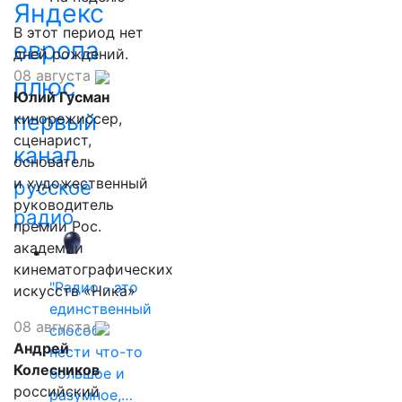
Яндекс
В этот период нет
европа
дней рождений.
08 августа
плюс
Юлий Гусман
первый
кинорежиссер,
сценарист,
канал
основатель
и художественный
русское
руководитель
радио
премии Рос.
академии
кинематографических
"Радио - это
искусств «Ника»
единственный
08 августа
способ
Андрей
нести что-то
Колесников
большое и
российский
разумное,…