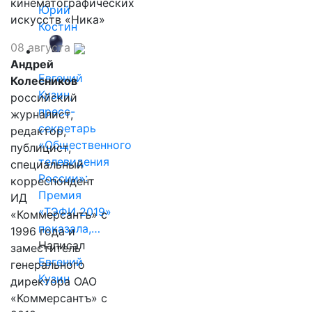
кинематографических
Юрий
искусств «Ника»
Костин
08 августа
Андрей
Евгений
Колесников
Кузин,
российский
пресс-
журналист,
секретарь
редактор,
«Общественного
публицист,
телевидения
специальный
России»:
корреспондент
Премия
ИД
«ТЭФИ 2019»
«Коммерсантъ» с
показала,…
1996 года и
Написал
заместитель
Евгений
генерального
Кузин
директора ОАО
«Коммерсантъ» с