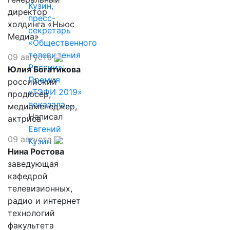
Кузин,
директор
пресс-
холдинга «Ньюс
секретарь
Медиа»
«Общественного
телевидения
09 августа
России»:
Юлия Богатикова
Премия
российский
«ТЭФИ 2019»
продюсер,
показала,…
медиаменеджер,
Написал
актриса
Евгений
09 августа
Кузин
Нина Ростова
заведующая
кафедрой
телевизионных,
радио и интернет
технологий
факультета