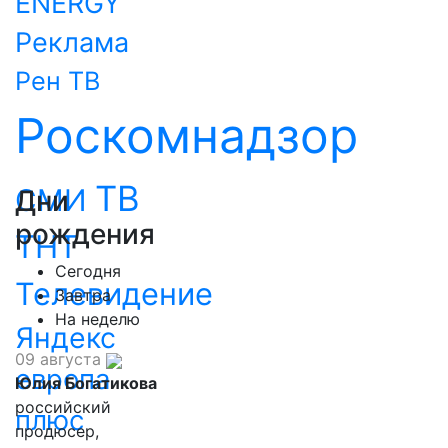
ENERGY
Реклама
Рен ТВ
Роскомнадзор
ТВ
СМИ
Дни
рождения
ТНТ
Сегодня
Телевидение
Завтра
На неделю
Яндекс
09 августа
европа
Юлия Богатикова
российский
плюс
продюсер,