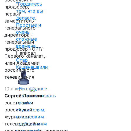
"Гордитесь
продюсер,
тем, что вы
первый
делаете.
заместитель
Простые и
генерального
очень
директора -
сложные
генеральный
времена…
продюсер «ОРТ/
Написал
Первого канала»,
Отар
член Академии
Кушанашвили
российского
телевидения
10 августа
«Все труднее
Сергей Ломакин
соответствовать
советский и
нашим
российский
слушателям,
журналист,
их высоким
телеведущий и
требованиям
медиаменеджер, директор
при такой…