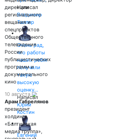
дирекции
Написал
регионального
Владимир
вещания и
Таллер
спецпроектов
Общественного
телевидения
Очень рад,
России
что работы
публицистических
наших ребят
программ и
получили
документального
такую
кино
высокую
оценку…
10 августа
Написал
Арам Габрелянов
Юрий
президент
Костин
холдинга
«Балтийская
медиа группа»,
Евгений
генеральный