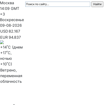
Москва
14:09
GMT
+3
Воскресенье
09-08-2026
USD
82.167
EUR
94.837
+14
˚C (днем
+17
˚C,
ночью
+10
˚C)
Ветрено,
переменная
облачность
МедиаПрофи