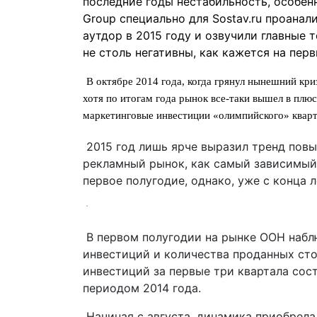
последние годы нестабильность, особен
Group
специально для Sostav.ru проанал
аутдор в 2015 году и озвучили главные 
не столь негативны, как кажется на перв
В октябре 2014 года, ко
гда грянул нынешний кри
хотя по итогам года рынок все-таки вышел в плю
маркетинговые инвестиции «олимпийского» кварт
2015 год лишь ярче выразил тренд повы
рекламный рынок, как самый зависимый
первое полугодие, однако, уже с конца 
В первом полугодии на рынке OOH набл
инвестиций и количества проданных сто
инвестиций за первые три квартала сос
периодом 2014 года.
Начиная с августа, динамика приобрел