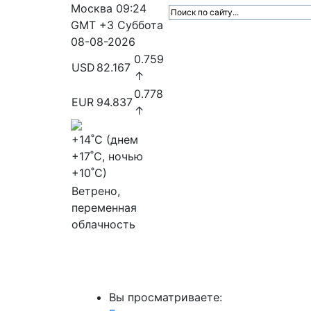
Москва
09:24
GMT +3
Суббота
08-08-2026
0.759
USD
82.167
↑
0.778
EUR
94.837
↑
+14
˚C (днем
+17
˚C, ночью
+10
˚C)
Ветрено,
переменная
облачность
МедиаПрофи
Главное
Медиарыно
Вы просматриваете: