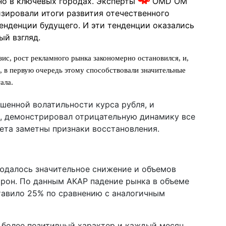
но в ключевых городах. Эксперты
OMD OM
изировали итоги развития отечественного
тенденции будущего. И эти тенденции оказались
ый взгляд.
зис, рост рекламного рынка закономерно остановился, и,
с, в первую очередь этому способствовали значительные
ала.
шенной волатильности курса рубля, и
, демонстрировал отрицательную динамику все
лета заметны признаки восстановления.
юдалось значительное снижение и объемов
рон. По данным АКАР падение рынка в объеме
тавило 25% по сравнению с аналогичным
а более позитивный характер и каждый месяц