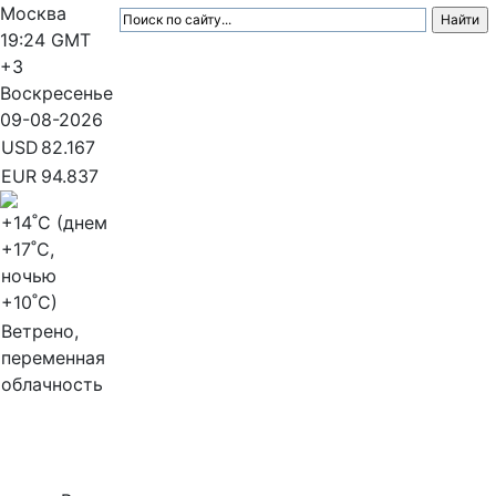
Москва
19:24
GMT
+3
Воскресенье
09-08-2026
USD
82.167
EUR
94.837
+14
˚C (днем
+17
˚C,
ночью
+10
˚C)
Ветрено,
переменная
облачность
МедиаПрофи