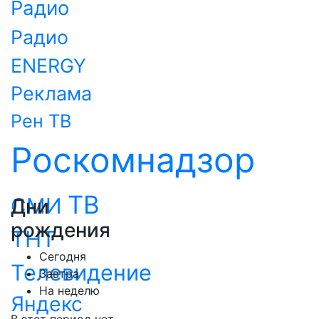
Радио
Радио
ENERGY
Реклама
Рен ТВ
Роскомнадзор
ТВ
СМИ
Дни
рождения
ТНТ
Сегодня
Телевидение
Завтра
На неделю
Яндекс