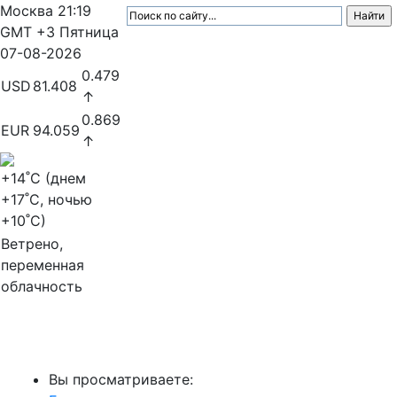
Москва
21:19
GMT +3
Пятница
07-08-2026
0.479
USD
81.408
↑
0.869
EUR
94.059
↑
+14
˚C (днем
+17
˚C, ночью
+10
˚C)
Ветрено,
переменная
облачность
МедиаПрофи
Вы просматриваете: