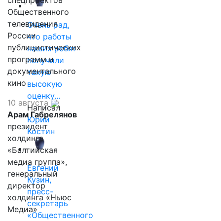
спецпроектов
Общественного
телевидения
Очень рад,
России
что работы
публицистических
наших ребят
программ и
получили
документального
такую
кино
высокую
оценку…
10 августа
Написал
Арам Габрелянов
Юрий
президент
Костин
холдинга
«Балтийская
медиа группа»,
Евгений
генеральный
Кузин,
директор
пресс-
холдинга «Ньюс
секретарь
Медиа»
«Общественного