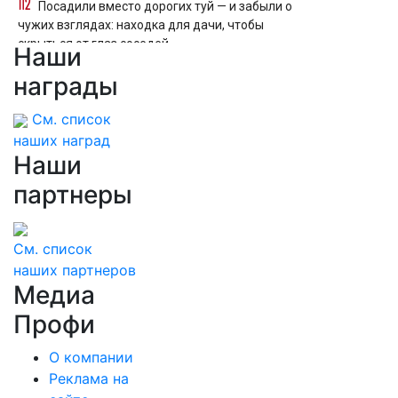
Посадили вместо дорогих туй — и забыли о
чужих взглядах: находка для дачи, чтобы
скрыться от глаз соседей
Наши
Ураган в Ульяновской области повалил
награды
столбы, деревья и крыши
См. список
наших наград
Наши
партнеры
См. список
наших партнеров
Медиа
Профи
О компании
Реклама на