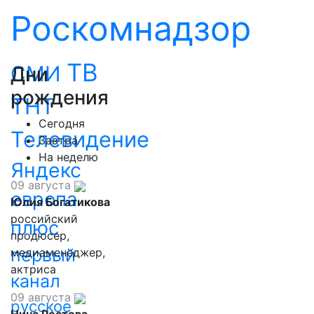
Роскомнадзор
ТВ
СМИ
Дни
рождения
ТНТ
Сегодня
Телевидение
Завтра
На неделю
Яндекс
09 августа
европа
Юлия Богатикова
российский
плюс
продюсер,
первый
медиаменеджер,
актриса
канал
09 августа
русское