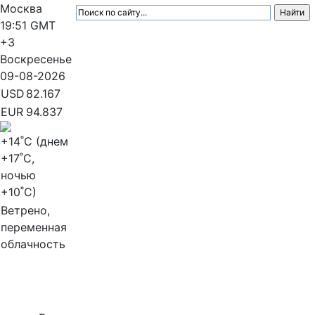
Москва
19:51
GMT
+3
Воскресенье
09-08-2026
USD
82.167
EUR
94.837
+14
˚C (днем
+17
˚C,
ночью
+10
˚C)
Ветрено,
переменная
облачность
МедиаПрофи