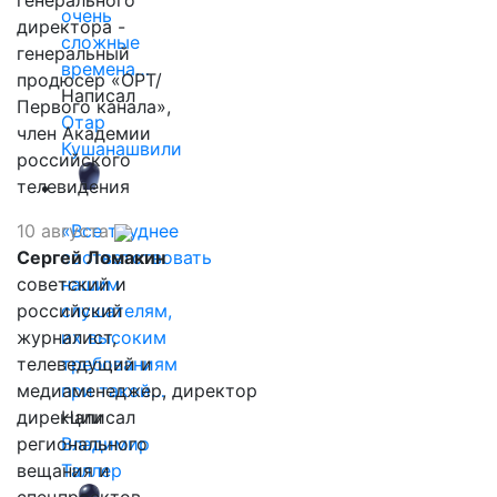
генерального
очень
директора -
сложные
генеральный
времена…
продюсер «ОРТ/
Написал
Первого канала»,
Отар
член Академии
Кушанашвили
российского
телевидения
10 августа
«Все труднее
Сергей Ломакин
соответствовать
советский и
нашим
российский
слушателям,
журналист,
их высоким
телеведущий и
требованиям
медиаменеджер, директор
при такой…
дирекции
Написал
регионального
Владимир
вещания и
Таллер