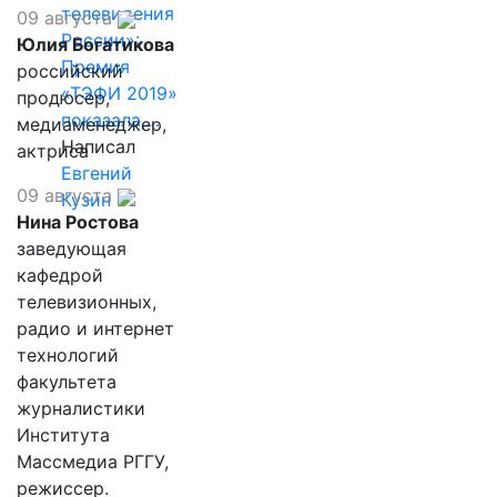
телевидения
09 августа
России»:
Юлия Богатикова
Премия
российский
«ТЭФИ 2019»
продюсер,
показала,…
медиаменеджер,
Написал
актриса
Евгений
09 августа
Кузин
Нина Ростова
заведующая
кафедрой
телевизионных,
радио и интернет
технологий
факультета
журналистики
Института
Массмедиа РГГУ,
режиссер.