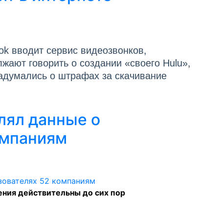
ok вводит сервис видеозвонков,
ают говорить о создании «своего Hulu»,
адумались о штрафах за скачивание
лял данные о
омпаниям
ения действительны до сих пор