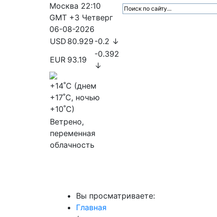
Москва
22:10
GMT +3
Четверг
06-08-2026
USD
80.929
-0.2 ↓
-0.392
EUR
93.19
↓
+14
˚C (днем
+17
˚C, ночью
+10
˚C)
Ветрено,
переменная
облачность
МедиаПрофи
Главное
Медиарыно
Вы просматриваете:
Главная