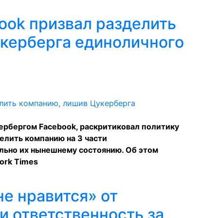
ook призвал разделить
керберга единоличного
ербергом Facebook, раскритиковал политику
елить компанию на 3 части
льно их нынешнему состоянию. Об этом
ork Times
е нравится» от
и ответственность за