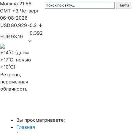
Москва
21:56
GMT +3
Четверг
06-08-2026
USD
80.929
-0.2 ↓
-0.392
EUR
93.19
↓
+14
˚C (днем
+17
˚C, ночью
+10
˚C)
Ветрено,
переменная
облачность
МедиаПрофи
Вы просматриваете:
Главная