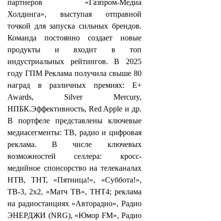
партнеров «Газпром-Медиа
Холдинга», выступая отправной
точкой для запуска сильных брендов.
Команда постоянно создает новые
продукты и входит в топ
индустриальных рейтингов. В 2025
году ГПМ Реклама получила свыше 80
наград в различных премиях: E+
Awards, Silver Mercury,
НПБК.Эффективность, Red Apple и др.
В портфеле представлены ключевые
медиасегменты: ТВ, радио и цифровая
реклама. В числе ключевых
возможностей селлера: кросс-
медийное спонсорство на телеканалах
НТВ, ТНТ, «Пятница!», «Суббота!»,
ТВ-3, 2х2, «Матч ТВ», ТНТ4; реклама
на радиостанциях «Авторадио», Радио
ЭНЕРДЖИ (NRG), «Юмор FM», Радио