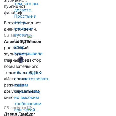
журналист,
тем, что вы
публицист,
делаете.
философ
Простые и
очень
В этот период нет
сложные
дней рождений.
времена…
06 августа
Написал
Алексей Денисов
Отар
российский
Кушанашвили
журналист,
главный редактор
познавательного
телеканала ВГТРК
«Все труднее
«История»,
соответствовать
режиссёр
нашим
документального
слушателям,
кино
их высоким
требованиям
06 августа
при такой…
Дэвид Гамбург