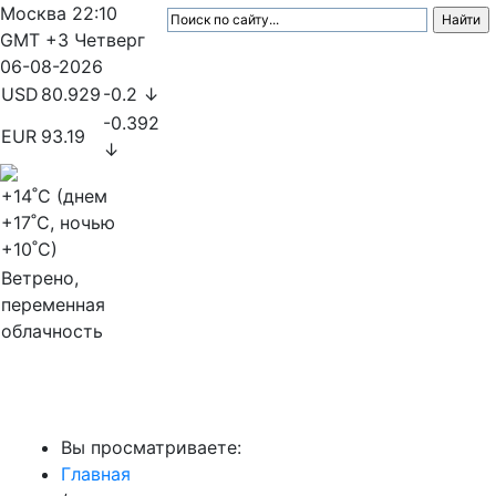
Москва
22:10
GMT +3
Четверг
06-08-2026
USD
80.929
-0.2 ↓
-0.392
EUR
93.19
↓
+14
˚C (днем
+17
˚C, ночью
+10
˚C)
Ветрено,
переменная
облачность
МедиаПрофи
Вы просматриваете:
Главная