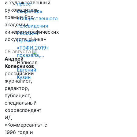
и художественный
пресс-
руководитель
секретарь
премии Рос.
«Общественного
академии
телевидения
кинематографических
России»:
искусств «Ника»
Премия
«ТЭФИ 2019»
08 августа
показала,…
Андрей
Написал
Колесников
Евгений
российский
Кузин
журналист,
редактор,
публицист,
специальный
корреспондент
ИД
«Коммерсантъ» с
1996 года и