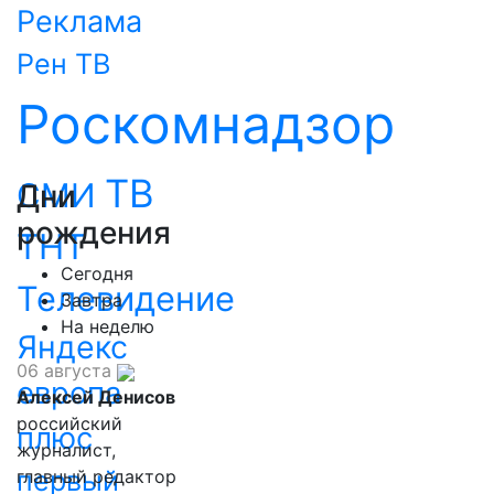
Реклама
Рен ТВ
Роскомнадзор
ТВ
СМИ
Дни
рождения
ТНТ
Сегодня
Телевидение
Завтра
На неделю
Яндекс
06 августа
европа
Алексей Денисов
российский
плюс
журналист,
первый
главный редактор