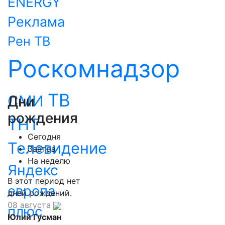
ENERGY
Реклама
Рен ТВ
Роскомнадзор
ТВ
СМИ
Дни
рождения
ТНТ
Сегодня
Телевидение
Завтра
На неделю
Яндекс
В этот период нет
европа
дней рождений.
08 августа
плюс
Юлий Гусман