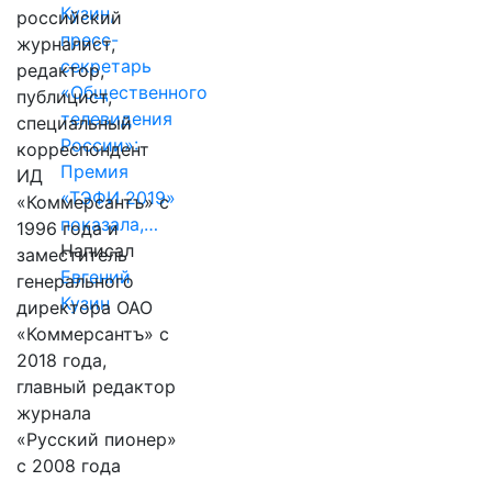
Кузин,
российский
пресс-
журналист,
секретарь
редактор,
«Общественного
публицист,
телевидения
специальный
России»:
корреспондент
Премия
ИД
«ТЭФИ 2019»
«Коммерсантъ» с
показала,…
1996 года и
Написал
заместитель
Евгений
генерального
Кузин
директора ОАО
«Коммерсантъ» с
2018 года,
главный редактор
журнала
«Русский пионер»
с 2008 года