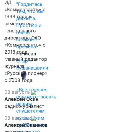
ИД
"Гордитесь
«Коммерсантъ» с
тем, что вы
1996 года и
делаете.
заместитель
Простые и
генерального
очень
директора ОАО
сложные
«Коммерсантъ» с
времена…
2018 года,
Написал
главный редактор
Отар
журнала
Кушанашвили
«Русский пионер»
с 2008 года
«Все труднее
08 августа
соответствовать
Алексей Осин
нашим
радиожурналист
слушателям,
08 августа
их высоким
Алексей Симонов
требованиям