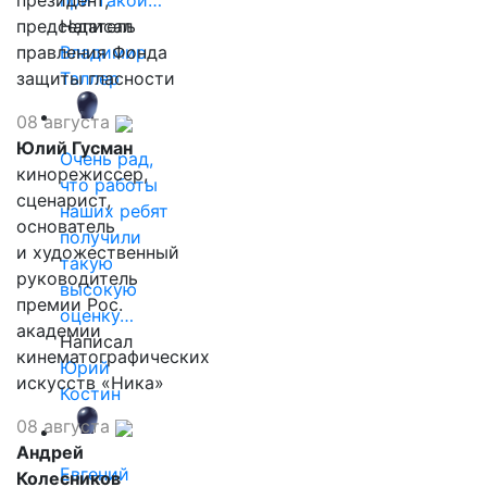
президент,
при такой…
председатель
Написал
правления Фонда
Владимир
защиты гласности
Таллер
08 августа
Юлий Гусман
Очень рад,
кинорежиссер,
что работы
сценарист,
наших ребят
основатель
получили
и художественный
такую
руководитель
высокую
премии Рос.
оценку…
академии
Написал
кинематографических
Юрий
искусств «Ника»
Костин
08 августа
Андрей
Евгений
Колесников