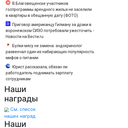
В Благовещенске участников
госпрограммы арендного жилья не заселили
в квартиры в обещанную дату (ФОТО)
Приговор американцу Гилману за драки в
воронежском СИЗО потребовали ужесточить -
Новости на Вести.ru
Булки мясу не замена: эндокринолог
развенчал один из набирающих популярность
мифов о питании
Юрист рассказала, обязан ли
работодатель поднимать зарплату
сотрудникам
Наши
Дрифт на мопеде. Мужское / Женское.
Выпуск от 31.10.2025
награды
См. список
наших наград
Наши