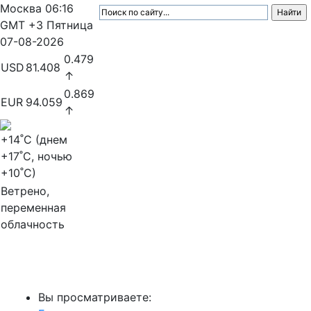
Москва
06:16
GMT +3
Пятница
07-08-2026
0.479
USD
81.408
↑
0.869
EUR
94.059
↑
+14
˚C (днем
+17
˚C, ночью
+10
˚C)
Ветрено,
переменная
облачность
МедиаПрофи
Вы просматриваете: