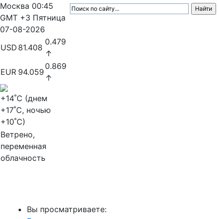
Москва
00:45
GMT +3
Пятница
07-08-2026
0.479
USD
81.408
↑
0.869
EUR
94.059
↑
+14
˚C (днем
+17
˚C, ночью
+10
˚C)
Ветрено,
переменная
облачность
МедиаПрофи
Вы просматриваете: