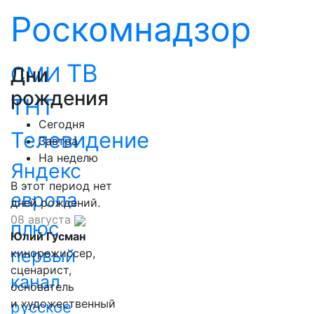
Роскомнадзор
ТВ
СМИ
Дни
рождения
ТНТ
Сегодня
Телевидение
Завтра
На неделю
Яндекс
В этот период нет
европа
дней рождений.
08 августа
плюс
Юлий Гусман
первый
кинорежиссер,
сценарист,
канал
основатель
и художественный
русское