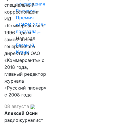
телевидения
специальный
России»:
корреспондент
Премия
ИД
«ТЭФИ 2019»
«Коммерсантъ» с
показала,…
1996 года и
Написал
заместитель
Евгений
генерального
Кузин
директора ОАО
«Коммерсантъ» с
2018 года,
главный редактор
журнала
«Русский пионер»
с 2008 года
08 августа
Алексей Осин
радиожурналист