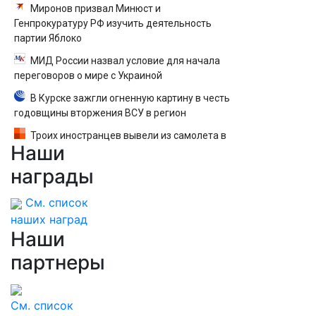
Миронов призвал Минюст и
Генпрокуратуру РФ изучить деятельность
партии Яблоко
МИД России назвал условие для начала
переговоров о мире с Украиной
В Курске зажгли огненную картину в честь
годовщины вторжения ВСУ в регион
Троих иностранцев вывели из самолета в
Наши
Екатеринбурге после кражи денег у
пассажира — вылет задержали
награды
См. список
наших наград
Наши
партнеры
См. список