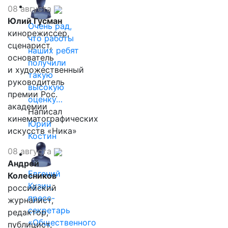
08 августа
Юлий Гусман
Очень рад,
кинорежиссер,
что работы
сценарист,
наших ребят
основатель
получили
и художественный
такую
руководитель
высокую
премии Рос.
оценку…
академии
Написал
кинематографических
Юрий
искусств «Ника»
Костин
08 августа
Андрей
Евгений
Колесников
Кузин,
российский
пресс-
журналист,
секретарь
редактор,
«Общественного
публицист,