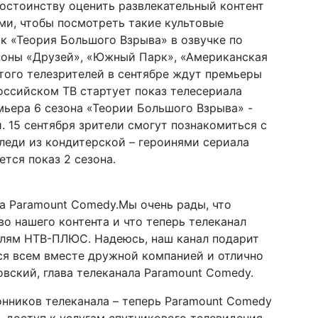
остоинству оценить развлекательный контент
ями, чтобы посмотреть такие культовые
ак «Теория Большого Взрыва» в озвучке по
зоны «Друзей», «Южный Парк», «Американская
того телезрителей в сентябре ждут премьеры
российском ТВ стартует показ телесериала
мьера 6 сезона «Теории Большого Взрыва» -
 15 сентября зрители смогут познакомиться с
еди из кондитерской – героинями сериала
ется показ 2 сезона.
а Paramount Comedy.Мы очень рады, что
о нашего контента и что теперь телеканал
елям НТВ-ПЛЮС. Надеюсь, наш канал подарит
ся всем вместе дружной компанией и отлично
вский, глава телеканала Paramount Comedy.
нников телеканала – теперь Paramount Comedy