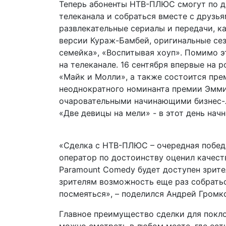
Теперь абоненты НТВ-ПЛЮС смогут по д
телеканала и собраться вместе с друзь
развлекательные сериалы и передачи, к
версии Кураж-Бамбей, оригинальные се
семейка», «Воспитывая хоуп». Помимо э
на телеканале. 16 сентября впервые на 
«Майк и Молли», а также состоится пре
неоднократного номинанта премии Эмми.
очаровательными начинающими бизнес-л
«Две девицы на мели» - в этот день начн
«Сделка с НТВ-ПЛЮС – очередная побед
оператор по достоинству оценил качеств
Paramount Comedy будет доступен зрит
зрителям возможность еще раз собрать
посмеяться», – поделился Андрей Громко
Главное преимущество сделки для покло