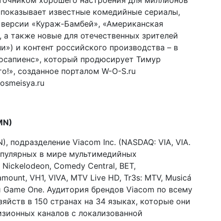
сточником хорошего настроения для миллионов
л показывает известные комедийные сериалы,
 версии «Кураж-Бамбей», «Американская
, а также новые для отечественных зрителей
и») и контент российского производства – в
осапиенс», который продюсирует Тимур
то!», созданное порталом W-O-S.ru
osmeisya.ru
MN)
N), подразделение Viacom Inc. (NASDAQ: VIA, VIA.
опулярных в мире мультимедийных
Nickelodeon, Comedy Central, BET,
unt, VH1, VIVA, MTV Live HD, Tr3s: MTV, Musicá
 и Game One. Аудитория брендов Viacom по всему
яйств в 150 странах на 34 языках, которые они
изионных каналов с локализованной