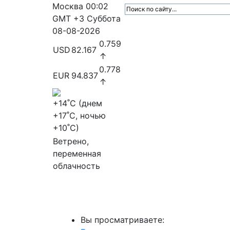
Москва
00:02
GMT +3
Суббота
08-08-2026
0.759
USD
82.167
↑
0.778
EUR
94.837
↑
+14
˚C (днем
+17
˚C, ночью
+10
˚C)
Ветрено,
переменная
облачность
МедиаПрофи
Главное
Медиарыно
Вы просматриваете: