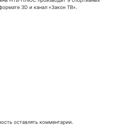
день НТВ-ПЛЮС производит 9 спортивных
 формате 3D и канал «Закон ТВ».
ность оставлять комментарии.