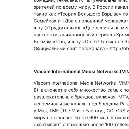
комедий, телеканал стал уникальным и
зрителей по всему миру. В России кана
такие как «Теория Большого Взрыва» по
Семейка» и «Два с половиной человека»
шоу («Трудоголики», «Две девицы на мел
частности, анимационный сериал «Хром
Бекмамбетов, и шоу «О нет! Только не Э
Официальный сайт телеканала - http://ob
Viacom International Media Networks (VI
Viacom International Media Networks (VIM
B), включает в себя множество самых п
развлекательных брендов, включая MTV, 
непремиальные каналы под брендом Paramo
y Mas, TMF (The Music Factory), COLORS
миру составляет более 600 млн. домохоз
охватывают с помощью более 160 телев