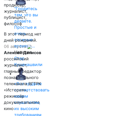
продюсер,
"Гордитесь
журналист,
тем, что вы
публицист,
делаете.
философ
Простые и
очень
В этот период нет
сложные
дней рождений.
времена…
06 августа
Написал
Алексей Денисов
Отар
российский
Кушанашвили
журналист,
главный редактор
познавательного
телеканала ВГТРК
«Все труднее
«История»,
соответствовать
режиссёр
нашим
документального
слушателям,
кино
их высоким
требованиям