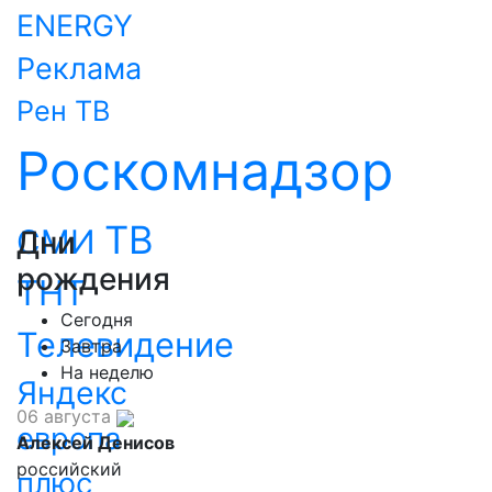
ENERGY
Реклама
Рен ТВ
Роскомнадзор
ТВ
СМИ
Дни
рождения
ТНТ
Сегодня
Телевидение
Завтра
На неделю
Яндекс
06 августа
европа
Алексей Денисов
российский
плюс