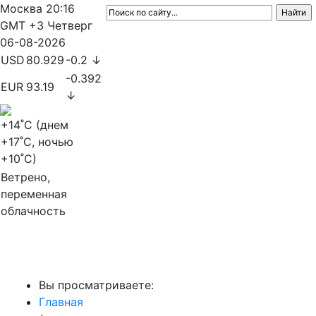
Москва
20:16
GMT +3
Четверг
06-08-2026
USD
80.929
-0.2 ↓
-0.392
EUR
93.19
↓
+14
˚C (днем
+17
˚C, ночью
+10
˚C)
Ветрено,
переменная
облачность
МедиаПрофи
Вы просматриваете:
Главная