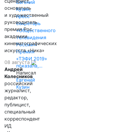
сценарист,
Евгений
основатель
Кузин,
и художественный
пресс-
руководитель
секретарь
премии Рос.
«Общественного
академии
телевидения
кинематографических
России»:
искусств «Ника»
Премия
«ТЭФИ 2019»
08 августа
показала,…
Андрей
Написал
Колесников
Евгений
российский
Кузин
журналист,
редактор,
публицист,
специальный
корреспондент
ИД