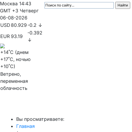
Москва
14:43
GMT +3
Четверг
06-08-2026
USD
80.929
-0.2 ↓
-0.392
EUR
93.19
↓
+14
˚C (днем
+17
˚C, ночью
+10
˚C)
Ветрено,
переменная
облачность
МедиаПрофи
Вы просматриваете:
Главная