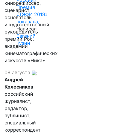
России»:
кинорежиссер,
Премия
сценарист,
«ТЭФИ 2019»
основатель
показала,…
и художественный
Написал
руководитель
Евгений
премии Рос.
Кузин
академии
кинематографических
искусств «Ника»
08 августа
Андрей
Колесников
российский
журналист,
редактор,
публицист,
специальный
корреспондент