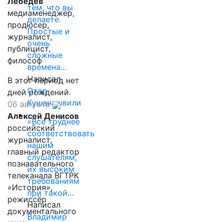
Лебедев
тем, что вы
медиаменеджер,
делаете.
продюсер,
Простые и
журналист,
очень
публицист,
сложные
философ
времена…
Написал
В этот период нет
Отар
дней рождений.
Кушанашвили
06 августа
Алексей Денисов
«Все труднее
российский
соответствовать
журналист,
нашим
главный редактор
слушателям,
познавательного
их высоким
телеканала ВГТРК
требованиям
«История»,
при такой…
режиссёр
Написал
документального
Владимир