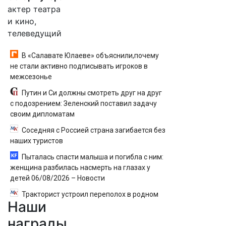
актер театра
и кино,
телеведущий
В «Салавате Юлаеве» объяснили,почему
не стали активно подписывать игроков в
межсезонье
Путин и Си должны смотреть друг на друг
с подозрением: Зеленский поставил задачу
своим дипломатам
Соседняя с Россией страна загибается без
наших туристов
Пыталась спасти малыша и погибла с ним:
женщина разбилась насмерть на глазах у
детей 06/08/2026 – Новости
Тракторист устроил переполох в родном
Наши
поселке с погоней и стрельбой
награды