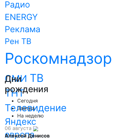
Радио
ENERGY
Реклама
Рен ТВ
Роскомнадзор
ТВ
СМИ
Дни
рождения
ТНТ
Сегодня
Телевидение
Завтра
На неделю
Яндекс
06 августа
европа
Алексей Денисов