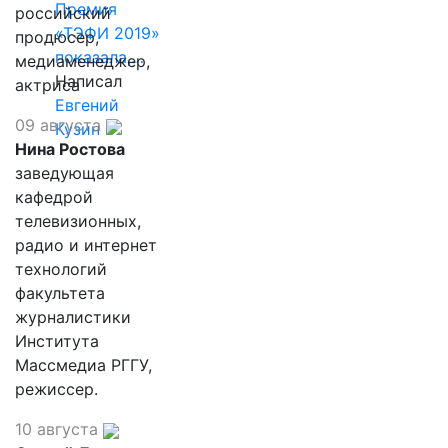
Премия
российский
«ТЭФИ 2019»
продюсер,
показала,…
медиаменеджер,
Написал
актриса
Евгений
09 августа
Кузин
Нина Ростова
заведующая
кафедрой
телевизионных,
радио и интернет
технологий
факультета
журналистики
Института
Массмедиа РГГУ,
режиссер.
10 августа