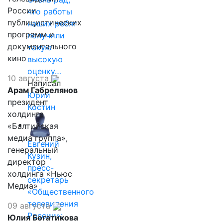
России
что работы
публицистических
наших ребят
программ и
получили
документального
такую
кино
высокую
оценку…
10 августа
Написал
Арам Габрелянов
Юрий
президент
Костин
холдинга
«Балтийская
медиа группа»,
Евгений
генеральный
Кузин,
директор
пресс-
холдинга «Ньюс
секретарь
Медиа»
«Общественного
телевидения
09 августа
России»:
Юлия Богатикова