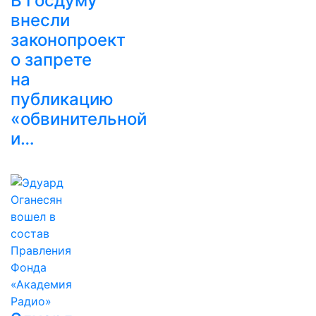
В Госдуму
внесли
законопроект
о запрете
на
публикацию
«обвинительной
и…