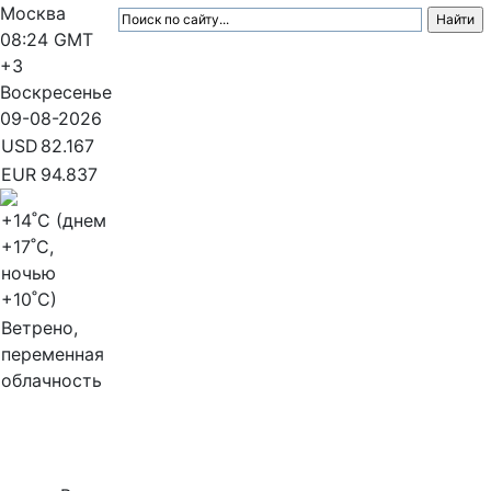
Москва
08:24
GMT
+3
Воскресенье
09-08-2026
USD
82.167
EUR
94.837
+14
˚C (днем
+17
˚C,
ночью
+10
˚C)
Ветрено,
переменная
облачность
МедиаПрофи