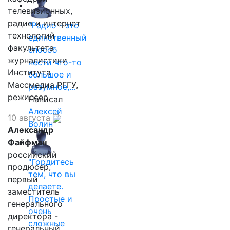
телевизионных,
радио и интернет
"Радио - это
технологий
единственный
факультета
способ
журналистики
нести что-то
Института
большое и
Массмедиа РГГУ,
разумное,…
режиссер.
Написал
Алексей
10 августа
Волин
Александр
Файфман
российский
"Гордитесь
продюсер,
тем, что вы
первый
делаете.
заместитель
Простые и
генерального
очень
директора -
сложные
генеральный