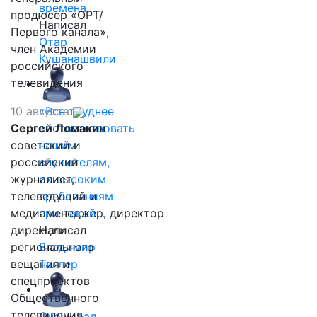
времена…
продюсер «ОРТ/
Написал
Первого канала»,
Отар
член Академии
Кушанашвили
российского
телевидения
10 августа
«Все труднее
Сергей Ломакин
соответствовать
советский и
нашим
российский
слушателям,
журналист,
их высоким
телеведущий и
требованиям
медиаменеджер, директор
при такой…
дирекции
Написал
регионального
Владимир
вещания и
Таллер
спецпроектов
Общественного
телевидения
Очень рад,