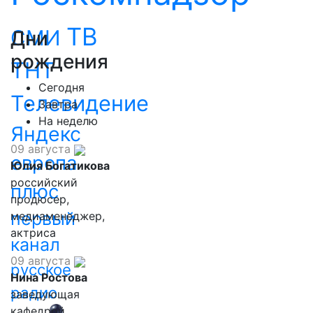
ТВ
СМИ
Дни
рождения
ТНТ
Сегодня
Телевидение
Завтра
На неделю
Яндекс
09 августа
европа
Юлия Богатикова
российский
плюс
продюсер,
первый
медиаменеджер,
актриса
канал
09 августа
русское
Нина Ростова
радио
заведующая
кафедрой