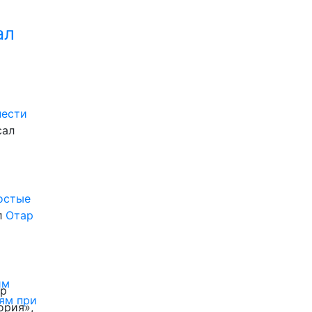
ал
нести
сал
ростые
л
Отар
им
ор
ям при
ория»,