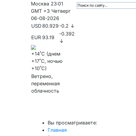
Москва
23:01
GMT +3
Четверг
06-08-2026
USD
80.929
-0.2 ↓
-0.392
EUR
93.19
↓
+14
˚C (днем
+17
˚C, ночью
+10
˚C)
Ветрено,
переменная
облачность
МедиаПрофи
Главное
Медиарыно
Вы просматриваете:
Главная