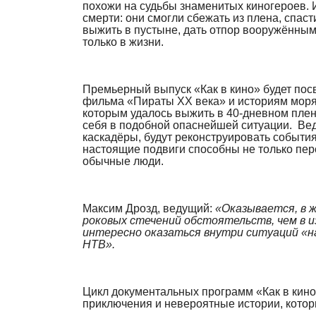
похожи на судьбы знаменитых киногероев. И
смерти: они смогли сбежать из плена, спаст
выжить в пустыне, дать отпор вооружённым 
только в жизни.
Премьерный выпуск «Как в кино» будет пос
фильма «Пираты ХХ века» и историям моря
которым удалось выжить в 40-дневном плену 
себя в подобной опаснейшей ситуации. Вед
каскадёры, будут реконструировать события,
настоящие подвиги способны не только пер
обычные люди.
Максим Дрозд, ведущий:
«Оказывается, в 
роковых стечений обстоятельств, чем в 
интересно оказаться внутри ситуаций «на
НТВ».
Цикл документальных программ «Как в кино
приключения и невероятные истории, которы