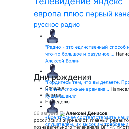
Телевидение
Яндекс
европа плюс
первый кан
русское радио
"Радио - это единственный способ 
что-то большое и разумное,…
Напи
Алексей Волин
Дни
рождения
"Гордитесь тем, что вы делаете. П
Сегодня
и очень сложные времена…
Написа
Завтра
Кушанашвили
На неделю
06 августа
Алексей Денисов
«Все труднее соответствовать наш
российский журналист, главный редакт
слушателям, их высоким требовани
познавательного телеканала ВГТРК «Ист