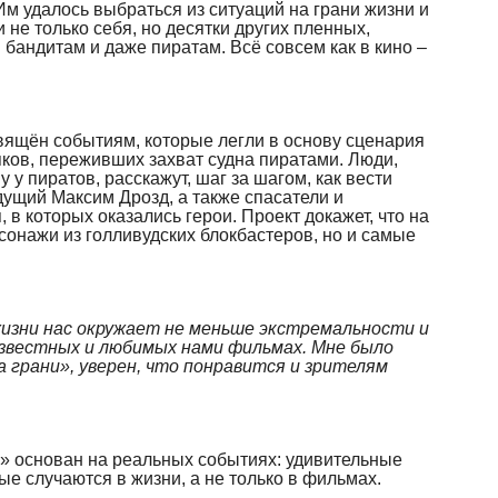
м удалось выбраться из ситуаций на грани жизни и
и не только себя, но десятки других пленных,
бандитам и даже пиратам. Всё совсем как в кино –
вящён событиям, которые легли в основу сценария
ков, переживших захват судна пиратами. Люди,
у пиратов, расскажут, шаг за шагом, как вести
ущий Максим Дрозд, а также спасатели и
 в которых оказались герои. Проект докажет, что на
сонажи из голливудских блокбастеров, но и самые
жизни нас окружает не меньше экстремальности и
известных и любимых нами фильмах. Мне было
 грани», уверен, что понравится и зрителям
» основан на реальных событиях: удивительные
е случаются в жизни, а не только в фильмах.