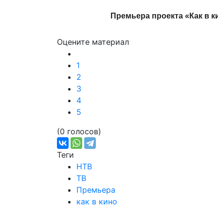
Премьера проекта «Как в к
Оцените материал
1
2
3
4
5
(0 голосов)
Теги
НТВ
ТВ
Премьера
как в кино