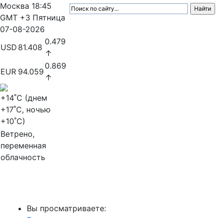
Москва
18:45
GMT +3
Пятница
07-08-2026
0.479
USD
81.408
↑
0.869
EUR
94.059
↑
+14
˚C (днем
+17
˚C, ночью
+10
˚C)
Ветрено,
переменная
облачность
МедиаПрофи
Вы просматриваете: