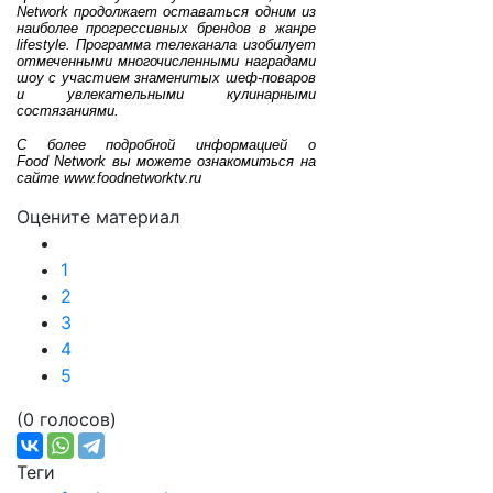
Network продолжает оставаться одним из
наиболее прогрессивных брендов в жанре
lifestyle. Программа телеканала изобилует
отмеченными многочисленными наградами
шоу с участием знаменитых шеф-поваров
и увлекательными кулинарными
состязаниями.
С более подробной информацией о
Food
Network
вы можете ознакомиться на
сайте
www
.
foodnetworktv
.
ru
Оцените материал
1
2
3
4
5
(0 голосов)
Теги