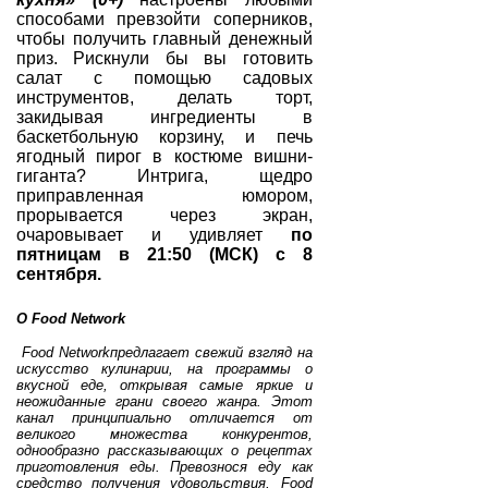
способами превзойти соперников,
чтобы получить главный денежный
приз. Рискнули бы вы готовить
салат с помощью садовых
инструментов, делать торт,
закидывая ингредиенты в
баскетбольную корзину, и печь
ягодный пирог в костюме вишни-
гиганта? Интрига, щедро
приправленная
юмором,
прорывается через экран,
очаровывает и удивляет
по
пятницам в 21:50 (МСК) с 8
сентября.
О
Food
Network
Food
Network
предлагает свежий взгляд на
искусство кулинарии, на программы о
вкусной еде, открывая самые яркие и
неожиданные грани своего жанра. Этот
канал принципиально отличается от
великого множества конкурентов,
однообразно рассказывающих о рецептах
приготовления еды. Превознося еду как
средство получения удовольствия, Food