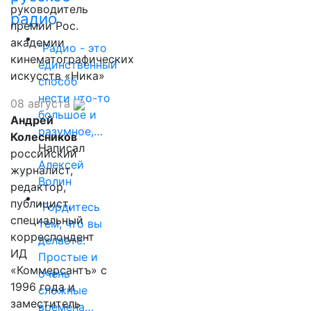
руководитель
радио
премии Рос.
академии
"Радио - это
кинематографических
единственный
искусств «Ника»
способ
нести что-то
08 августа
большое и
Андрей
разумное,…
Колесников
Написал
российский
Алексей
журналист,
Волин
редактор,
публицист,
"Гордитесь
специальный
тем, что вы
корреспондент
делаете.
ИД
Простые и
«Коммерсантъ» с
очень
1996 года и
сложные
заместитель
времена…