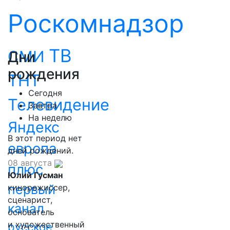
Роскомнадзор
ТВ
СМИ
Дни
рождения
ТНТ
Сегодня
Телевидение
Завтра
На неделю
Яндекс
В этот период нет
европа
дней рождений.
08 августа
плюс
Юлий Гусман
первый
кинорежиссер,
сценарист,
канал
основатель
и художественный
русское