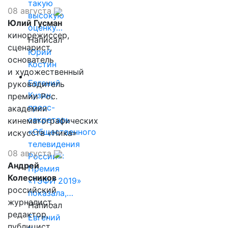
такую
08 августа
высокую
Юлий Гусман
оценку…
кинорежиссер,
Написал
сценарист,
Юрий
основатель
Костин
и художественный
Евгений
руководитель
Кузин,
премии Рос.
пресс-
академии
секретарь
кинематографических
«Общественного
искусств «Ника»
телевидения
08 августа
России»:
Андрей
Премия
Колесников
«ТЭФИ 2019»
российский
показала,…
журналист,
Написал
редактор,
Евгений
публицист,