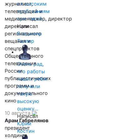
журналист,
их высоким
телеведущий и
требованиям
медиаменеджер, директор
при такой…
дирекции
Написал
регионального
Владимир
вещания и
Таллер
спецпроектов
Общественного
телевидения
Очень рад,
России
что работы
публицистических
наших ребят
программ и
получили
документального
такую
кино
высокую
оценку…
10 августа
Написал
Арам Габрелянов
Юрий
президент
Костин
холдинга