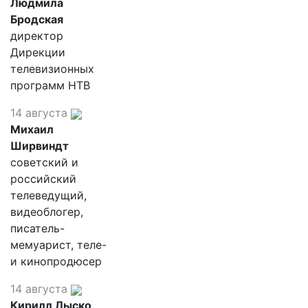
Людмила
Бродская
директор
Дирекции
телевизионных
программ НТВ
14 августа
Михаил
Ширвиндт
советский и
российский
телеведущий,
видеоблогер,
писатель-
мемуарист, теле-
и кинопродюсер
14 августа
Кирилл Лыско