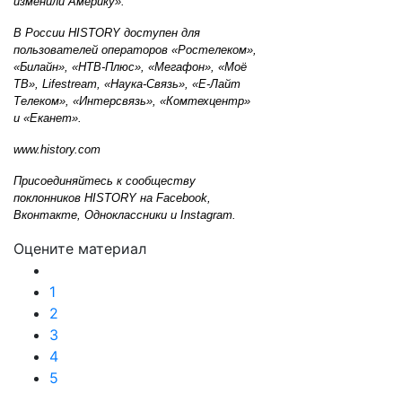
изменили Америку».
В России HISTORY доступен для
пользователей операторов «Ростелеком»,
«Билайн», «НТВ-Плюс», «Мегафон», «Моё
ТВ», Lifestream, «Наука-Связь», «Е-Лайт
Телеком», «Интерсвязь», «Комтехцентр»
и «Еканет».
www.history.com
Присоединяйтесь к сообществу
поклонников HISTORY на
Facebook
,
Вконтакте
,
Одноклассники
и
Instagram
.
Оцените материал
1
2
3
4
5