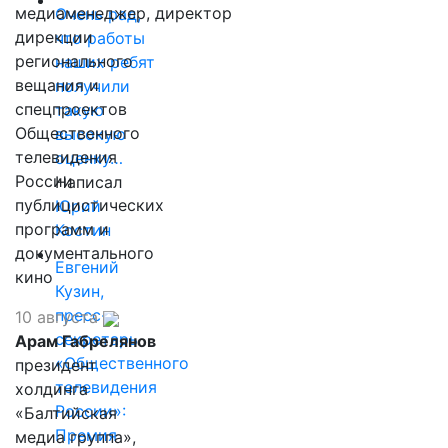
медиаменеджер, директор
Очень рад,
дирекции
что работы
регионального
наших ребят
вещания и
получили
спецпроектов
такую
Общественного
высокую
телевидения
оценку…
России
Написал
публицистических
Юрий
программ и
Костин
документального
Евгений
кино
Кузин,
пресс-
10 августа
секретарь
Арам Габрелянов
«Общественного
президент
телевидения
холдинга
России»:
«Балтийская
Премия
медиа группа»,