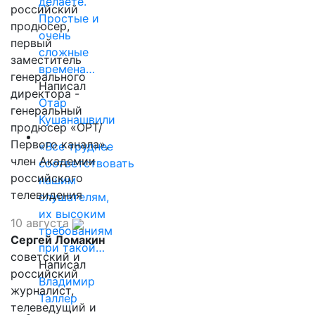
делаете.
российский
Простые и
продюсер,
очень
первый
сложные
заместитель
времена…
генерального
Написал
директора -
Отар
генеральный
Кушанашвили
продюсер «ОРТ/
Первого канала»,
«Все труднее
член Академии
соответствовать
российского
нашим
телевидения
слушателям,
их высоким
10 августа
требованиям
Сергей Ломакин
при такой…
советский и
Написал
российский
Владимир
журналист,
Таллер
телеведущий и