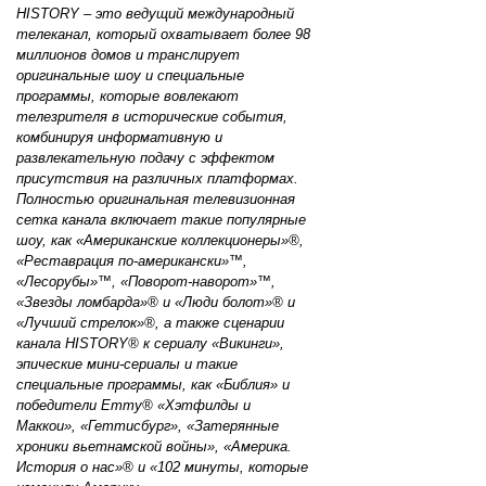
HISTORY – это ведущий международный
телеканал, который охватывает более 98
миллионов домов и транслирует
оригинальные шоу и специальные
программы, которые вовлекают
телезрителя в исторические события,
комбинируя информативную и
развлекательную подачу с эффектом
присутствия на различных платформах.
Полностью оригинальная телевизионная
сетка канала включает такие популярные
шоу, как «Американские коллекционеры»®,
«Реставрация по-американски»™,
«Лесорубы»™, «Поворот-наворот»™,
«Звезды ломбарда»® и «Люди болот»® и
«Лучший стрелок»®, а также сценарии
канала HISTORY® к сериалу «Викинги»,
эпические мини-сериалы и такие
специальные программы, как «Библия» и
победители Emmy® «Хэтфилды и
Маккои», «Геттисбург», «Затерянные
хроники вьетнамской войны», «Америка.
История о нас»® и «102 минуты, которые