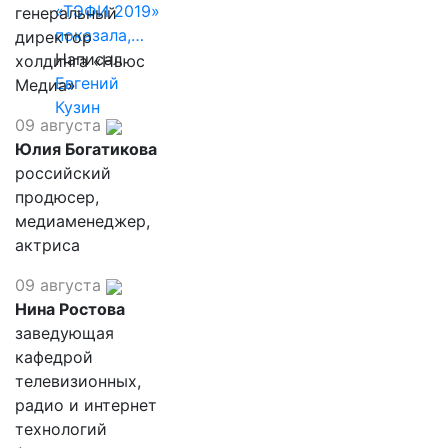
«ТЭФИ 2019»
генеральный
показала,…
директор
Написал
холдинга «Ньюс
Евгений
Медиа»
Кузин
09 августа
Юлия Богатикова
российский
продюсер,
медиаменеджер,
актриса
09 августа
Нина Ростова
заведующая
кафедрой
телевизионных,
радио и интернет
технологий