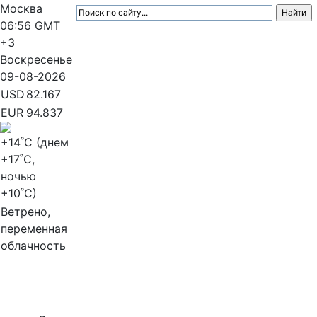
Москва
06:56
GMT
+3
Воскресенье
09-08-2026
USD
82.167
EUR
94.837
+14
˚C (днем
+17
˚C,
ночью
+10
˚C)
Ветрено,
переменная
облачность
МедиаПрофи