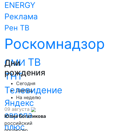
ENERGY
Реклама
Рен ТВ
Роскомнадзор
ТВ
СМИ
Дни
рождения
ТНТ
Сегодня
Телевидение
Завтра
На неделю
Яндекс
09 августа
европа
Юлия Богатикова
российский
плюс
продюсер,