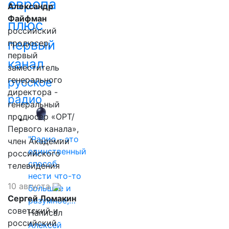
европа
Александр
Файфман
плюс
российский
первый
продюсер,
первый
канал
заместитель
генерального
русское
директора -
радио
генеральный
продюсер «ОРТ/
Первого канала»,
"Радио - это
член Академии
единственный
российского
способ
телевидения
нести что-то
10 августа
большое и
Сергей Ломакин
разумное,…
советский и
Написал
российский
Алексей