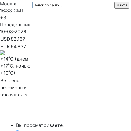
Москва
16:33
GMT
+3
Понедельник
10-08-2026
USD
82.167
EUR
94.837
+14
˚C (днем
+17
˚C, ночью
+10
˚C)
Ветрено,
переменная
облачность
МедиаПрофи
Вы просматриваете: