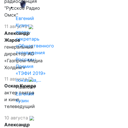
радиостанция
"Русское Радио
Омск"
Евгений
Кузин,
11 августа
пресс-
Александр
секретарь
Жаров
«Общественного
генеральный
телевидения
директор АО
России»:
«Газпром-Медиа
Премия
Холдинг»
«ТЭФИ 2019»
11 августа
показала,…
Оскар Кучера
Написал
актер театра
Евгений
и кино,
Кузин
телеведущий
10 августа
Александр