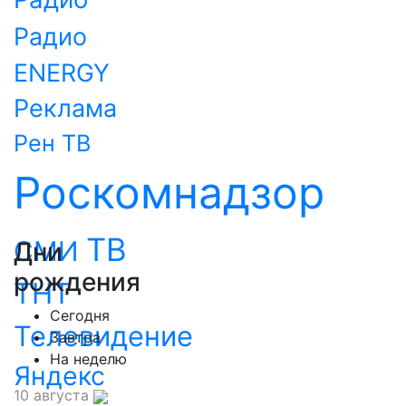
Радио
ENERGY
Реклама
Рен ТВ
Роскомнадзор
ТВ
СМИ
Дни
рождения
ТНТ
Сегодня
Телевидение
Завтра
На неделю
Яндекс
10 августа