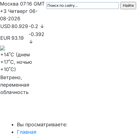
Москва
07:16
GMT
+3
Четверг
06-
08-2026
USD
80.929
-0.2 ↓
-0.392
EUR
93.19
↓
+14
˚C (днем
+17
˚C, ночью
+10
˚C)
Ветрено,
переменная
облачность
МедиаПрофи
Вы просматриваете:
Главная