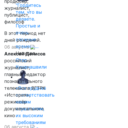
продюсер,
"Гордитесь
журналист,
тем, что вы
публицист,
делаете.
философ
Простые и
очень
В этот период нет
сложные
дней рождений.
времена…
06 августа
Написал
Алексей Денисов
Отар
российский
Кушанашвили
журналист,
главный редактор
познавательного
телеканала ВГТРК
«Все труднее
«История»,
соответствовать
режиссёр
нашим
документального
слушателям,
кино
их высоким
требованиям
06 августа