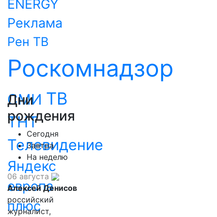
ENERGY
Реклама
Рен ТВ
Роскомнадзор
ТВ
СМИ
Дни
рождения
ТНТ
Сегодня
Телевидение
Завтра
На неделю
Яндекс
06 августа
европа
Алексей Денисов
российский
плюс
журналист,