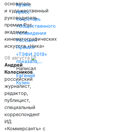
основатель
Кузин,
и художественный
пресс-
руководитель
секретарь
премии Рос.
«Общественного
академии
телевидения
кинематографических
России»:
искусств «Ника»
Премия
«ТЭФИ 2019»
08 августа
показала,…
Андрей
Написал
Колесников
Евгений
российский
Кузин
журналист,
редактор,
публицист,
специальный
корреспондент
ИД
«Коммерсантъ» с